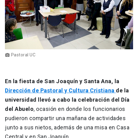
Pastoral UC
photo_camera
En la fiesta de San Joaquín y Santa Ana, la
Dirección de Pastoral y Cultura Cristiana
de la
universidad llevó a cabo la celebración del Día
del Abuelo
, ocasión en donde los funcionarios
pudieron compartir una mañana de actividades
junto a sus nietos, además de una misa en Casa
Central y en San Joaquín.