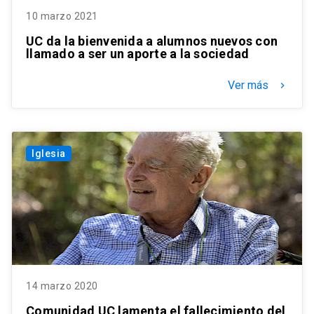
10 marzo 2021
UC da la bienvenida a alumnos nuevos con
llamado a ser un aporte a la sociedad
Ver más
keyboard_arrow_right
Iglesia
14 marzo 2020
Comunidad UC lamenta el fallecimiento del