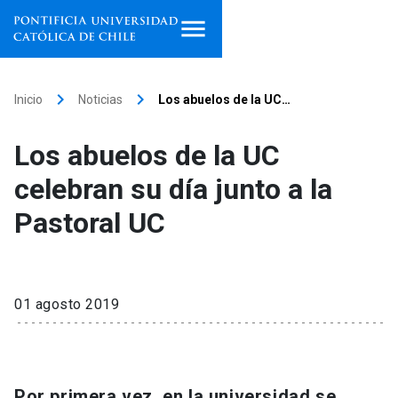
Inicio
keyboard_arrow_right
keyboard_arrow_right
Inicio
Noticias
Los abuelos de la UC…
Programas de estudio
Los abuelos de la UC
Facultades, escuelas e
celebran su día junto a la
institutos
Pastoral UC
Investigación
Internacionalización
launch
01 agosto 2019
Extensión
Vinculación
Por primera vez, en la universidad se