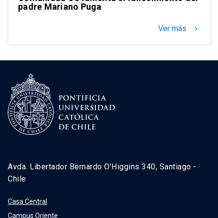
padre Mariano Puga
Ver más
keyboard_arrow_right
Avda. Libertador Bernardo O’Higgins 340, Santiago -
Chile
Casa Central
Campus Oriente