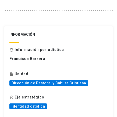
INFORMACIÓN
Información periodística
face
Francisca Barrera
Unidad
insert_drive_file
Dirección de Pastoral y Cultura Cristiana
Eje estratégico
check_circle_outline
Identidad católica