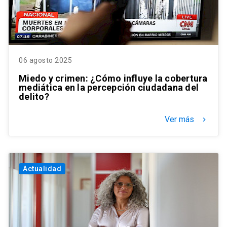
06 agosto 2025
Miedo y crimen: ¿Cómo influye la cobertura
mediática en la percepción ciudadana del
delito?
Ver más
keyboard_arrow_right
Actualidad