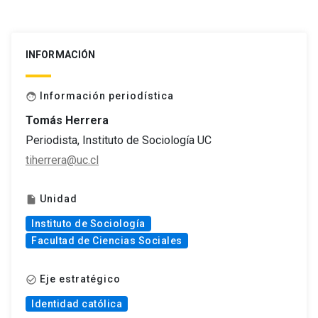
INFORMACIÓN
Información periodística
face
Tomás Herrera
Periodista, Instituto de Sociología UC
tiherrera@uc.cl
Unidad
insert_drive_file
Instituto de Sociología
Facultad de Ciencias Sociales
Eje estratégico
check_circle_outline
Identidad católica