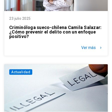
23 julio 2025
Criminóloga sueco-chilena Camila Salazar:
¿Cómo prevenir el delito con un enfoque
positivo?
Ver más
keyboard_arrow_right
Actualidad