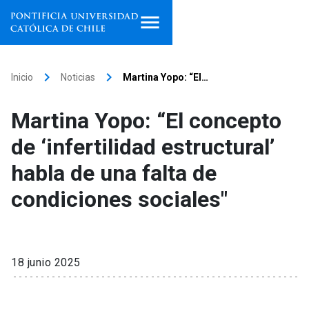
Inicio
keyboard_arrow_right
keyboard_arrow_right
Inicio
Noticias
Martina Yopo: “El…
Programas de estudio
Martina Yopo: “El concepto
Facultades, escuelas e
de ‘infertilidad estructural’
institutos
habla de una falta de
Investigación
condiciones sociales"
Internacionalización
launch
Extensión
18 junio 2025
Vinculación