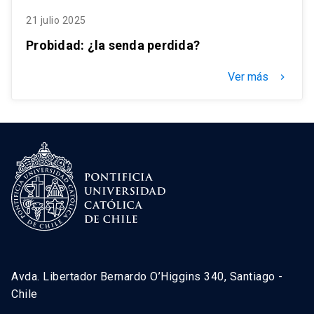
21 julio 2025
Probidad: ¿la senda perdida?
Ver más
keyboard_arrow_right
Avda. Libertador Bernardo O’Higgins 340, Santiago -
Chile