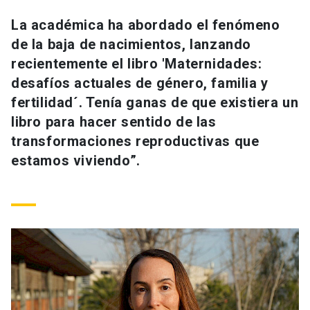
Universidad
La académica ha abordado el fenómeno
de la baja de nacimientos, lanzando
keyboard_arrow_down
Información para
recientemente el libro 'Maternidades:
Futuros estudiantes
Go to english site
launch
desafíos actuales de género, familia y
fertilidad´. Tenía ganas de que existiera un
Estudiantes
ACCESOS DIRECTOS
libro para hacer sentido de las
transformaciones reproductivas que
Admisión
launch
Académicos
estamos viviendo”.
Mi Cuenta UC
launch
Personal
Correo UC
launch
launch
Alumni
Mi Portal UC
launch
Padres y familia
Medios
Biblioteca
launch
launch
Vecinos
Donaciones
launch