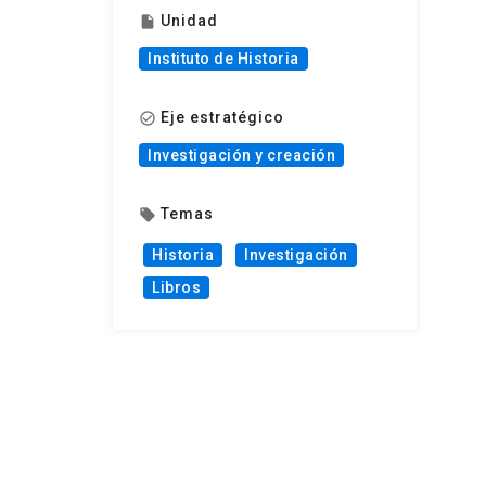
Unidad
insert_drive_file
Instituto de Historia
Eje estratégico
check_circle_outline
Investigación y creación
Temas
local_offer
Historia
Investigación
Libros