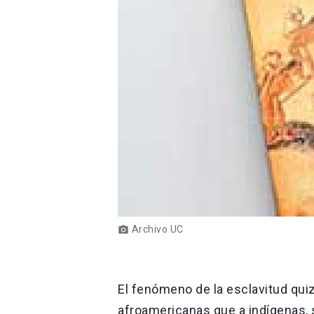
Archivo UC
photo_camera
El fenómeno de la esclavitud qui
afroamericanas que a indígenas, 