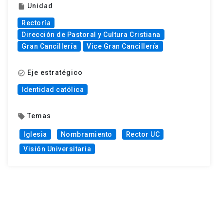
Unidad
insert_drive_file
Rectoría
Dirección de Pastoral y Cultura Cristiana
Gran Cancillería
Vice Gran Cancillería
Eje estratégico
check_circle_outline
Identidad católica
Temas
local_offer
Iglesia
Nombramiento
Rector UC
Visión Universitaria