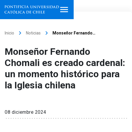
Inicio
keyboard_arrow_right
keyboard_arrow_right
Inicio
Noticias
Monseñor Fernando…
Programas de estudio
Monseñor Fernando
Facultades, escuelas e
Chomali es creado cardenal:
institutos
un momento histórico para
Investigación
la Iglesia chilena
Internacionalización
launch
Extensión
08 diciembre 2024
Vinculación