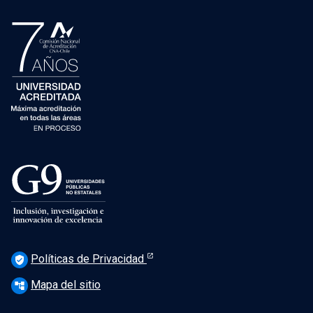
Políticas de Privacidad
verified_user
Mapa del sitio
account_tree