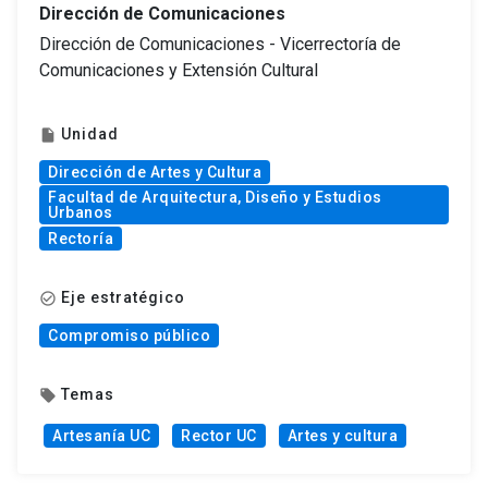
Dirección de Comunicaciones
Dirección de Comunicaciones - Vicerrectoría de
Comunicaciones y Extensión Cultural
Unidad
insert_drive_file
Dirección de Artes y Cultura
Facultad de Arquitectura, Diseño y Estudios
Urbanos
Rectoría
Eje estratégico
check_circle_outline
Compromiso público
Temas
local_offer
Artesanía UC
Rector UC
Artes y cultura