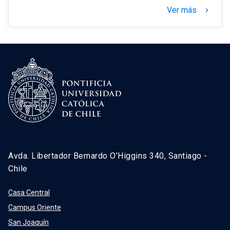
Ver más
keyboard_arrow_right
Avda. Libertador Bernardo O’Higgins 340, Santiago -
Chile
Casa Central
Campus Oriente
San Joaquín