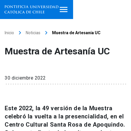
Inicio
keyboard_arrow_right
keyboard_arrow_right
Inicio
Noticias
Muestra de Artesanía UC
Programas de estudio
Muestra de Artesanía UC
Facultades, escuelas e
institutos
Investigación
30 diciembre 2022
Internacionalización
launch
Extensión
Este 2022, la 49 versión de la Muestra
celebró la vuelta a la presencialidad, en el
Vinculación
Centro Cultural Santa Rosa de Apoquindo.