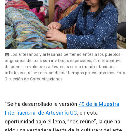
Los artesanos y artesanas pertenecientes a los pueblos
photo_camera
originarios del país son invitados especiales, con el objetivo
de poner en valor sus artesanías como manifestaciones
artísticas que se recrean desde tiempos precolombinos. Foto
Dirección de Comunicaciones
“Se ha desarrollado la versión
49 de la Muestra
Internacional de Artesanía UC
, en esta
oportunidad bajo el lema, “nos reúne”, la que ha
sido una verdadera fiesta de la cultura y del arte.