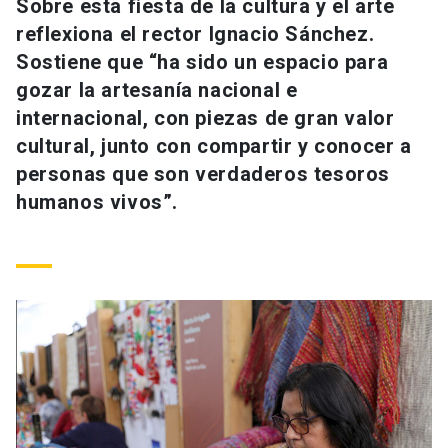
Sobre esta fiesta de la cultura y el arte
Universidad
reflexiona el rector Ignacio Sánchez.
Sostiene que “ha sido un espacio para
keyboard_arrow_down
Información para
gozar la artesanía nacional e
Futuros estudiantes
Go to english site
internacional, con piezas de gran valor
launch
cultural, junto con compartir y conocer a
Estudiantes
ACCESOS DIRECTOS
personas que son verdaderos tesoros
humanos vivos”.
Admisión
launch
Académicos
Mi Cuenta UC
launch
Personal
Correo UC
launch
launch
Alumni
Mi Portal UC
launch
Padres y familia
Medios
Biblioteca
launch
launch
Vecinos
Donaciones
launch