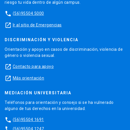
riesgo tu vida dentro de algún campus.
phone
(56)95504 5000
launch
Ir al sitio de Emergencias
DISCRIMINACIÓN Y VIOLENCIA
Orientación y apoyo en casos de discriminación, violencia de
género o violencia sexual.
launch
Contacto para apoyo
launch
Más orientación
MEDIACIÓN UNIVERSITARIA
Teléfonos para orientación y consejo si se ha vulnerado
alguno de tus derechos en la universidad.
phone
(56)95504 1691
phone
(56)95504 1247