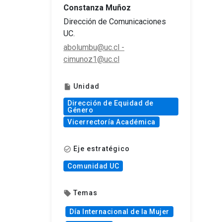
Constanza Muñoz
Dirección de Comunicaciones
UC.
abolumbu@uc.cl -
cimunoz1@uc.cl
Unidad
insert_drive_file
Dirección de Equidad de
Género
Vicerrectoría Académica
Eje estratégico
check_circle_outline
Comunidad UC
Temas
local_offer
Día Internacional de la Mujer