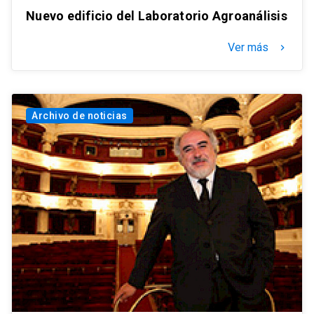
Nuevo edificio del Laboratorio Agroanálisis
Ver más
keyboard_arrow_right
Archivo de noticias