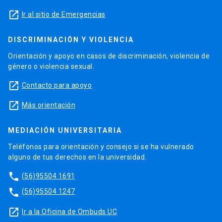
launch
Ir al sitio de Emergencias
DISCRIMINACIÓN Y VIOLENCIA
Orientación y apoyo en casos de discriminación, violencia de
género o violencia sexual.
launch
Contacto para apoyo
launch
Más orientación
MEDIACIÓN UNIVERSITARIA
Teléfonos para orientación y consejo si se ha vulnerado
alguno de tus derechos en la universidad.
phone
(56)95504 1691
phone
(56)95504 1247
launch
Ir a la Oficina de Ombuds UC