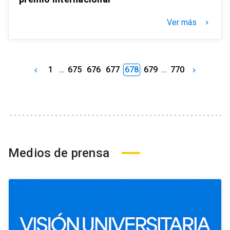
Ver más
keyboard_arrow_right
1
…
675
676
677
678
679
…
770
keyboard_arrow_left
keyboard_arrow_right
Medios de prensa