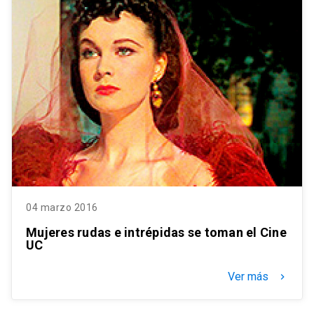
04 marzo 2016
Mujeres rudas e intrépidas se toman el Cine
UC
Ver más
keyboard_arrow_right