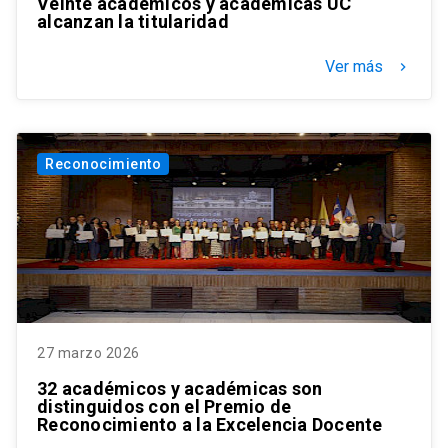
Veinte académicos y académicas UC
alcanzan la titularidad
Ver más
keyboard_arrow_right
Reconocimiento
27 marzo 2026
32 académicos y académicas son
distinguidos con el Premio de
Reconocimiento a la Excelencia Docente