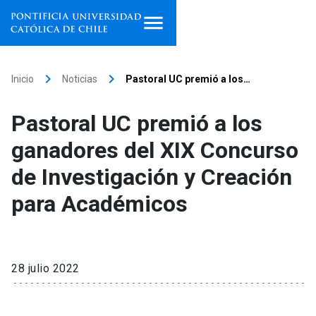
Inicio
keyboard_arrow_right
keyboard_arrow_right
Inicio
Noticias
Pastoral UC premió a los…
Programas de estudio
Pastoral UC premió a los
Facultades, escuelas e
ganadores del XIX Concurso
institutos
de Investigación y Creación
Investigación
para Académicos
Internacionalización
launch
Extensión
28 julio 2022
Vinculación