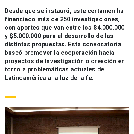
Universidad
Desde que se instauró, este certamen ha
financiado más de 250 investigaciones,
keyboard_arrow_down
Información para
con aportes que van entre los $4.000.000
Futuros estudiantes
Go to english site
launch
y $5.000.000 para el desarrollo de las
distintas propuestas. Esta convocatoria
Estudiantes
ACCESOS DIRECTOS
buscó promover la cooperación hacia
proyectos de investigación o creación en
Admisión
launch
Académicos
torno a problemáticas actuales de
Mi Cuenta UC
launch
Latinoamérica a la luz de la fe.
Personal
Correo UC
launch
launch
Alumni
Mi Portal UC
launch
Padres y familia
Medios
Biblioteca
launch
launch
Vecinos
Donaciones
launch