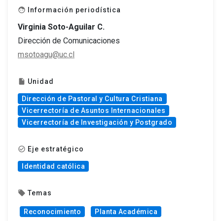
Información periodística
face
Virginia Soto-Aguilar C.
Dirección de Comunicaciones
msotoagu@uc.cl
Unidad
insert_drive_file
Dirección de Pastoral y Cultura Cristiana
Vicerrectoría de Asuntos Internacionales
Vicerrectoría de Investigación y Postgrado
Eje estratégico
check_circle_outline
Identidad católica
Temas
local_offer
Reconocimiento
Planta Académica