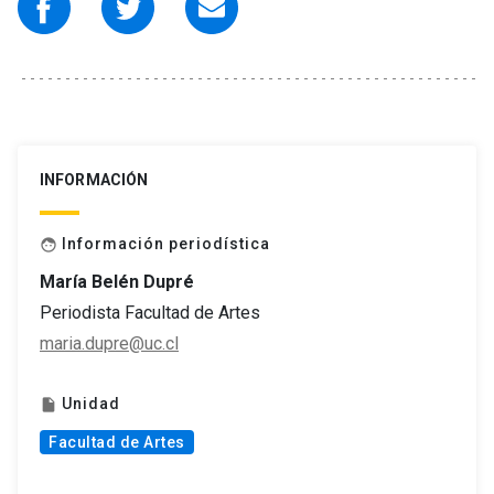
INFORMACIÓN
Información periodística
face
María Belén Dupré
Periodista Facultad de Artes
maria.dupre@uc.cl
Unidad
insert_drive_file
Facultad de Artes