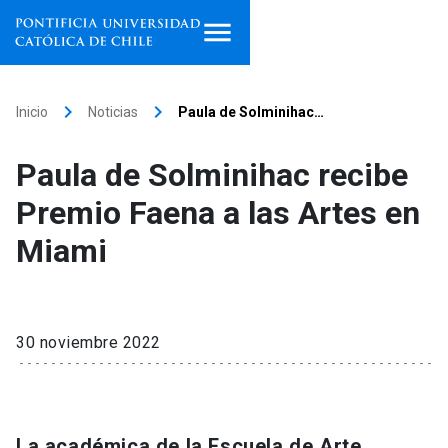
Inicio
keyboard_arrow_right
keyboard_arrow_right
Inicio
Noticias
Paula de Solminihac…
Programas de estudio
Paula de Solminihac recibe
Facultades, escuelas e
Premio Faena a las Artes en
institutos
Miami
Investigación
Internacionalización
launch
30 noviembre 2022
Extensión
Vinculación
La académica de la Escuela de Arte