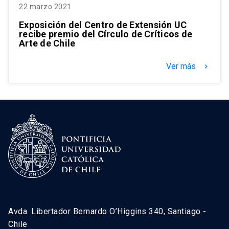
22 marzo 2021
Exposición del Centro de Extensión UC
recibe premio del Círculo de Críticos de
Arte de Chile
Ver más
keyboard_arrow_right
Avda. Libertador Bernardo O’Higgins 340, Santiago -
Chile