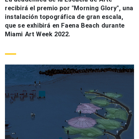
Universidad
recibirá el premio por "Morning Glory", una
instalación topográfica de gran escala,
keyboard_arrow_down
Información para
que se exhibirá en Faena Beach durante
Miami Art Week 2022.
Futuros estudiantes
Go to english site
launch
Estudiantes
ACCESOS DIRECTOS
Admisión
launch
Académicos
Mi Cuenta UC
launch
Personal
Correo UC
launch
launch
Alumni
Mi Portal UC
launch
Padres y familia
Medios
Biblioteca
launch
launch
Vecinos
Donaciones
launch