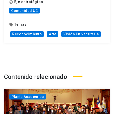
Eje estratégico
check_circle_outline
Comunidad UC
Temas
local_offer
Reconocimiento
Arte
Visión Universitaria
Contenido relacionado
Planta Académica