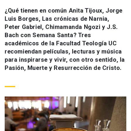
Universidad
¿Qué tienen en común Anita Tijoux, Jorge
Luis Borges, Las crónicas de Narnia,
keyboard_arrow_down
Información para
Peter Gabriel, Chimamanda Ngozi y J.S.
Futuros estudiantes
Go to english site
launch
Bach con Semana Santa? Tres
académicos de la Facultad Teología UC
Estudiantes
ACCESOS DIRECTOS
recomiendan películas, lecturas y música
para inspirarse y vivir, con otro sentido, la
Admisión
launch
Académicos
Pasión, Muerte y Resurrección de Cristo.
Mi Cuenta UC
launch
Personal
Correo UC
launch
launch
Alumni
Mi Portal UC
launch
Padres y familia
Medios
Biblioteca
launch
launch
Vecinos
Donaciones
launch