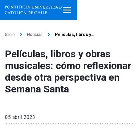
Inicio
keyboard_arrow_right
keyboard_arrow_right
Inicio
Noticias
Películas, libros y…
Programas de estudio
Películas, libros y obras
Facultades, escuelas e
musicales: cómo reflexionar
institutos
desde otra perspectiva en
Investigación
Semana Santa
Internacionalización
launch
Extensión
05 abril 2023
Vinculación