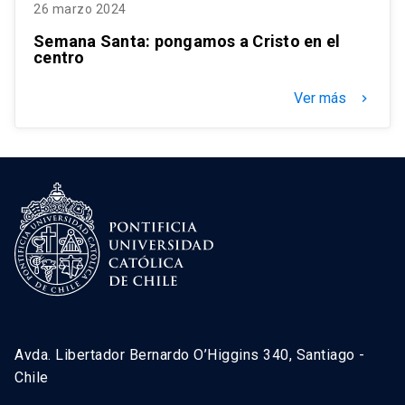
26 marzo 2024
Semana Santa: pongamos a Cristo en el
centro
Ver más
keyboard_arrow_right
Avda. Libertador Bernardo O’Higgins 340, Santiago -
Chile