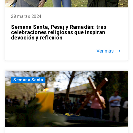
28 marzo 2024
Semana Santa, Pesaj y Ramadán: tres
celebraciones religiosas que inspiran
devoción y reflexión
Ver más
keyboard_arrow_right
Semana Santa