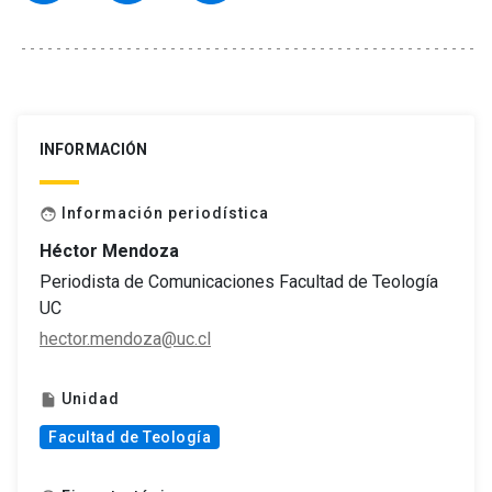
INFORMACIÓN
Información periodística
face
Héctor Mendoza
Periodista de Comunicaciones Facultad de Teología
UC
hector.mendoza@uc.cl
Unidad
insert_drive_file
Facultad de Teología