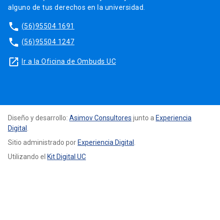
alguno de tus derechos en la universidad.
phone
(56)95504 1691
phone
(56)95504 1247
launch
Ir a la Oficina de Ombuds UC
Diseño y desarrollo:
Asimov Consultores
junto a
Experiencia
Digital
.
Sitio administrado por
Experiencia Digital
.
Utilizando el
Kit Digital UC