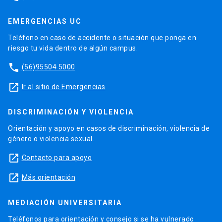
EMERGENCIAS UC
Teléfono en caso de accidente o situación que ponga en
riesgo tu vida dentro de algún campus.
phone
(56)95504 5000
launch
Ir al sitio de Emergencias
DISCRIMINACIÓN Y VIOLENCIA
Orientación y apoyo en casos de discriminación, violencia de
género o violencia sexual.
launch
Contacto para apoyo
launch
Más orientación
MEDIACIÓN UNIVERSITARIA
Teléfonos para orientación y consejo si se ha vulnerado