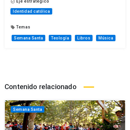
Eje estratégico
check_circle_outline
Identidad católica
Temas
local_offer
Semana Santa
Teología
Libros
Música
Contenido relacionado
Semana Santa