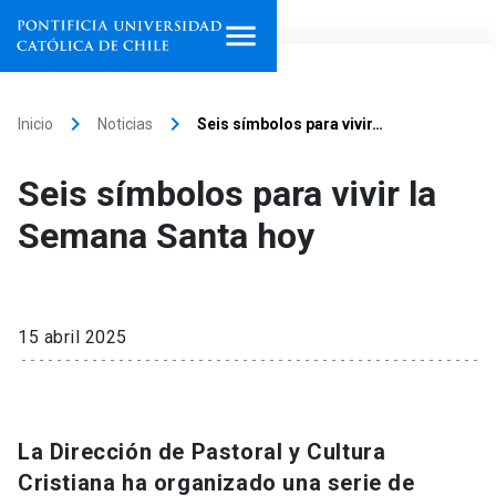
Inicio
keyboard_arrow_right
keyboard_arrow_right
Inicio
Noticias
Seis símbolos para vivir…
Programas de estudio
Seis símbolos para vivir la
Facultades, escuelas e
Semana Santa hoy
institutos
Investigación
15 abril 2025
Internacionalización
launch
Extensión
La Dirección de Pastoral y Cultura
Vinculación
Cristiana ha organizado una serie de