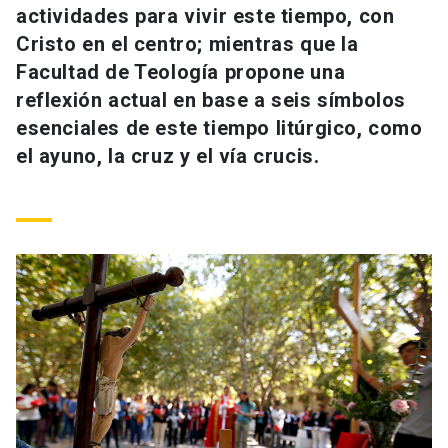
actividades para vivir este tiempo, con
Universidad
Cristo en el centro; mientras que la
keyboard_arrow_down
Información para
Facultad de Teología propone una
reflexión actual en base a seis símbolos
Futuros estudiantes
Go to english site
launch
esenciales de este tiempo litúrgico, como
el ayuno, la cruz y el vía crucis.
Estudiantes
ACCESOS DIRECTOS
Admisión
launch
Académicos
Mi Cuenta UC
launch
Personal
Correo UC
launch
launch
Alumni
Mi Portal UC
launch
Padres y familia
Medios
Biblioteca
launch
launch
Vecinos
Donaciones
launch