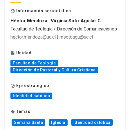
Información periodística
face
Héctor Mendoza | Virginia Soto-Aguilar C.
Facultad de Teología / Dirección de Comunicaciones
hector.mendoza@uc.cl | msotoagu@uc.cl
Unidad
insert_drive_file
Facultad de Teología
Dirección de Pastoral y Cultura Cristiana
Eje estratégico
check_circle_outline
Identidad católica
Temas
local_offer
Semana Santa
Iglesia
Identidad católica