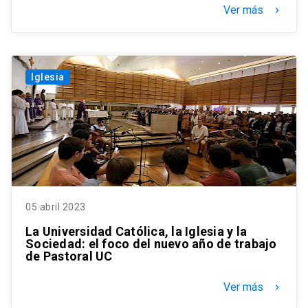
Ver más
keyboard_arrow_right
Iglesia
05 abril 2023
La Universidad Católica, la Iglesia y la
Sociedad: el foco del nuevo año de trabajo
de Pastoral UC
Ver más
keyboard_arrow_right