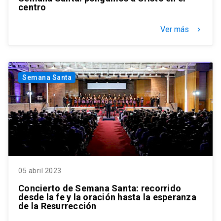
centro
Ver más
keyboard_arrow_right
Semana Santa
05 abril 2023
Concierto de Semana Santa: recorrido
desde la fe y la oración hasta la esperanza
de la Resurrección