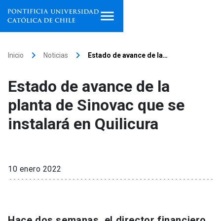
Inicio
keyboard_arrow_right
keyboard_arrow_right
Inicio
Noticias
Estado de avance de la…
Programas de estudio
Estado de avance de la
Facultades, escuelas e
planta de Sinovac que se
institutos
instalará en Quilicura
Investigación
Internacionalización
launch
10 enero 2022
Extensión
Vinculación
Hace dos semanas, el director financiero