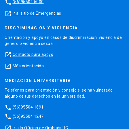
phone
(56)95504 5000
launch
Ir al sitio de Emergencias
DISCRIMINACIÓN Y VIOLENCIA
Orientación y apoyo en casos de discriminación, violencia de
género o violencia sexual.
launch
Contacto para apoyo
launch
Más orientación
MEDIACIÓN UNIVERSITARIA
Teléfonos para orientación y consejo si se ha vulnerado
alguno de tus derechos en la universidad.
phone
(56)95504 1691
phone
(56)95504 1247
launch
Ir a la Oficina de Ombuds UC