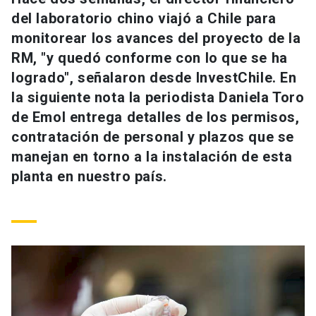
Universidad
del laboratorio chino viajó a Chile para
monitorear los avances del proyecto de la
keyboard_arrow_down
Información para
RM, "y quedó conforme con lo que se ha
logrado", señalaron desde InvestChile. En
Futuros estudiantes
Go to english site
launch
la siguiente nota la periodista Daniela Toro
Estudiantes
de Emol entrega detalles de los permisos,
ACCESOS DIRECTOS
contratación de personal y plazos que se
Admisión
launch
Académicos
manejan en torno a la instalación de esta
planta en nuestro país.
Mi Cuenta UC
launch
Personal
Correo UC
launch
launch
Alumni
Mi Portal UC
launch
Padres y familia
Medios
Biblioteca
launch
launch
Vecinos
Donaciones
launch