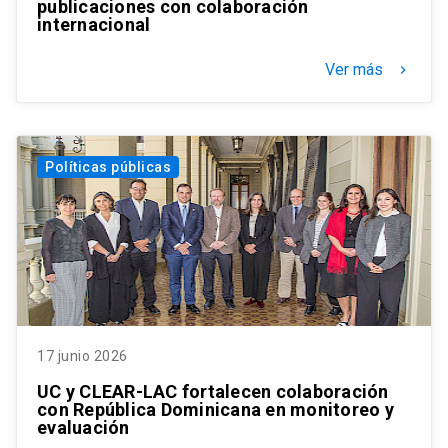
publicaciones con colaboración
internacional
Ver más
keyboard_arrow_right
Políticas públicas
17 junio 2026
UC y CLEAR-LAC fortalecen colaboración
con República Dominicana en monitoreo y
evaluación