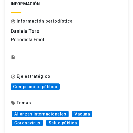
INFORMACIÓN
Información periodística
face
Daniela Toro
Periodista Emol
insert_drive_file
Eje estratégico
check_circle_outline
Compromiso público
Temas
local_offer
Alianzas internacionales
Vacuna
Coronavirus
Salud pública