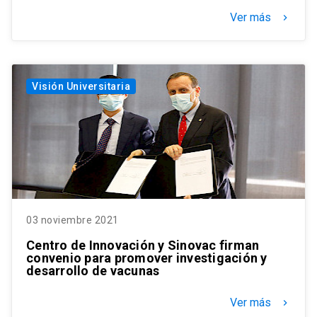
Ver más
keyboard_arrow_right
Visión Universitaria
03 noviembre 2021
Centro de Innovación y Sinovac firman
convenio para promover investigación y
desarrollo de vacunas
Ver más
keyboard_arrow_right