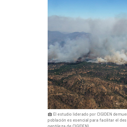
El estudio liderado por CIGIDEN demues
photo_camera
población es esencial para facilitar el d
gentileza de CIGIDEN)