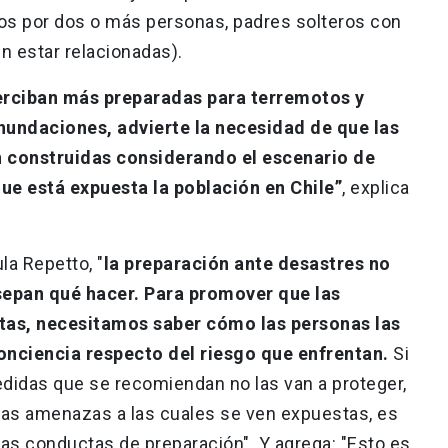
s por dos o más personas, padres solteros con
n estar relacionadas).
perciban más preparadas para terremotos y
nundaciones, advierte la necesidad de que las
n construidas considerando el escenario de
que está expuesta la población en Chile”
, explica
la Repetto, "
la preparación ante desastres no
sepan qué hacer. Para promover que las
as, necesitamos saber cómo las personas las
conciencia respecto del riesgo que enfrentan.
Si
didas que se recomiendan no las van a proteger,
as amenazas a las cuales se ven expuestas, es
s conductas de preparación". Y agrega: "Esto es