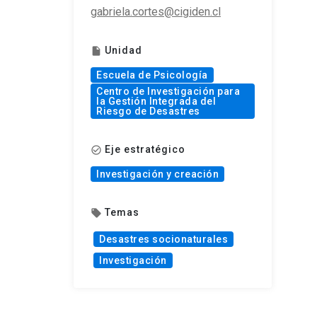
gabriela.cortes@cigiden.cl
Unidad
insert_drive_file
Escuela de Psicología
Centro de Investigación para
la Gestión Integrada del
Riesgo de Desastres
Eje estratégico
check_circle_outline
Investigación y creación
Temas
local_offer
Desastres socionaturales
Investigación