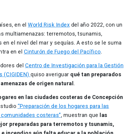
aíses, en el
World Risk Index
del año 2022, con un
 las multiamenazas: terremotos, tsunamis,
en el nivel del mar y sequías. A esto se le suma
ntra en el
Cinturón de Fuego del Pacífico
.
adores del
Centro de Investigación para la Gestión
es (CIGIDEN)
quiso averiguar
qué tan preparados
s amenazas de origen natural
.
ogares en las ciudades costeras de Concepción
 estudio
“Preparación de los hogares para las
n comunidades costeras”
, muestran que
las
jor preparadas para terremotos y tsunamis,
e incendios aún falta educar a la población.