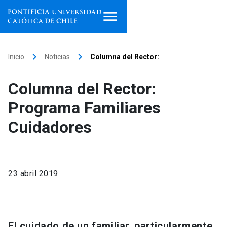
Inicio
keyboard_arrow_right
keyboard_arrow_right
Inicio
Noticias
Columna del Rector:
Programas de estudio
Columna del Rector:
Facultades, escuelas e
Programa Familiares
institutos
Cuidadores
Investigación
Internacionalización
launch
23 abril 2019
Extensión
Vinculación
El cuidado de un familiar, particularmente