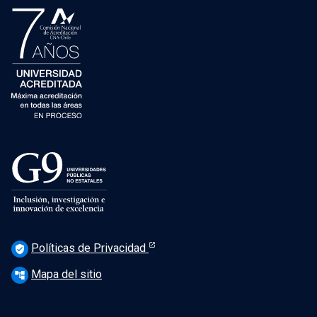
Políticas de Privacidad
verified_user
Mapa del sitio
account_tree