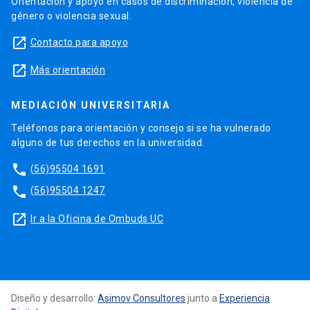
Orientación y apoyo en casos de discriminación, violencia de
género o violencia sexual.
launch
Contacto para apoyo
launch
Más orientación
MEDIACIÓN UNIVERSITARIA
Teléfonos para orientación y consejo si se ha vulnerado
alguno de tus derechos en la universidad.
phone
(56)95504 1691
phone
(56)95504 1247
launch
Ir a la Oficina de Ombuds UC
Diseño y desarrollo:
Asimov Consultores
junto a
Experiencia