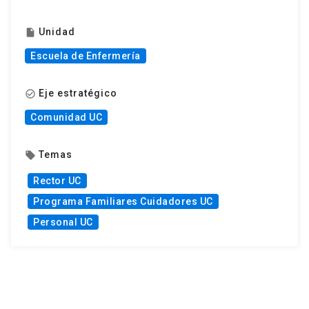
Unidad
insert_drive_file
Escuela de Enfermería
Eje estratégico
check_circle_outline
Comunidad UC
Temas
local_offer
Rector UC
Programa Familiares Cuidadores UC
Personal UC