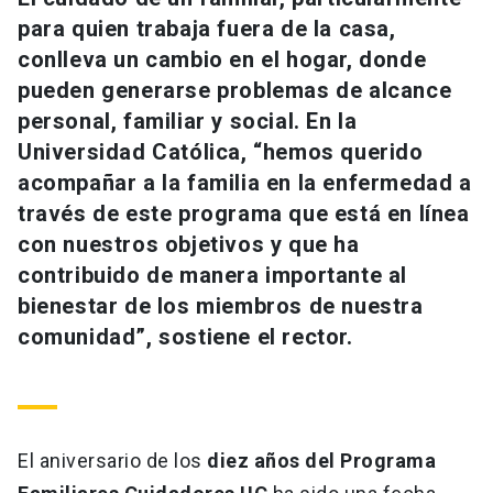
Universidad
para quien trabaja fuera de la casa,
conlleva un cambio en el hogar, donde
keyboard_arrow_down
Información para
pueden generarse problemas de alcance
personal, familiar y social. En la
Futuros estudiantes
Go to english site
launch
Universidad Católica, “hemos querido
Estudiantes
acompañar a la familia en la enfermedad a
ACCESOS DIRECTOS
través de este programa que está en línea
Admisión
launch
Académicos
con nuestros objetivos y que ha
contribuido de manera importante al
Mi Cuenta UC
launch
Personal
bienestar de los miembros de nuestra
Correo UC
launch
comunidad”, sostiene el rector.
launch
Alumni
Mi Portal UC
launch
Padres y familia
Medios
Biblioteca
launch
launch
Vecinos
El aniversario de los
diez años del Programa
Donaciones
launch