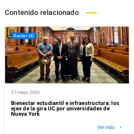
Contenido relacionado
Rector UC
27 mayo 2026
Bienestar estudiantil e infraestructura: los
ejes de la gira UC por universidades de
Nueva York
Ver más
keyboard_arrow_right