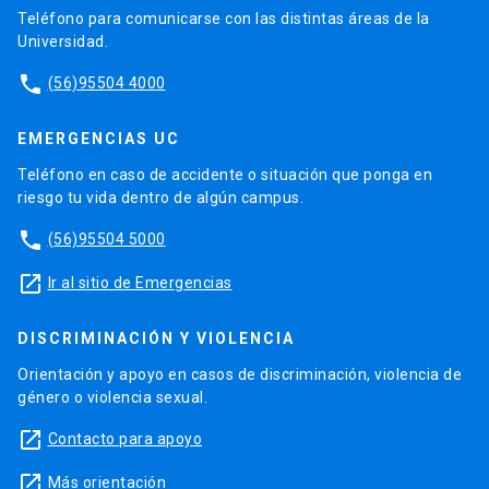
Teléfono para comunicarse con las distintas áreas de la
Universidad.
phone
(56)95504 4000
EMERGENCIAS UC
Teléfono en caso de accidente o situación que ponga en
riesgo tu vida dentro de algún campus.
phone
(56)95504 5000
launch
Ir al sitio de Emergencias
DISCRIMINACIÓN Y VIOLENCIA
Orientación y apoyo en casos de discriminación, violencia de
género o violencia sexual.
launch
Contacto para apoyo
launch
Más orientación