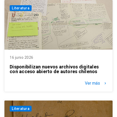
Literatura
16 junio 2026
Disponibilizan nuevos archivos digitales
con acceso abierto de autores chilenos
Ver más
keyboard_arrow_right
Literatura