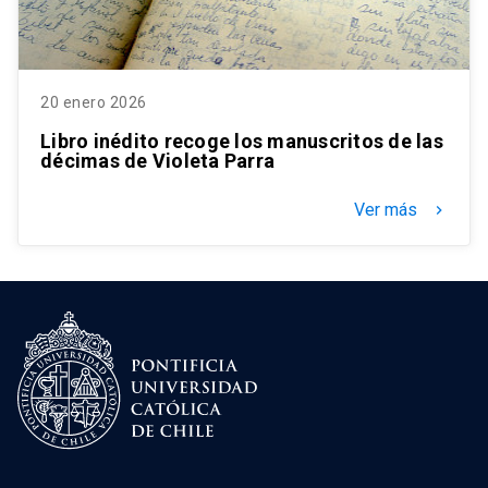
20 enero 2026
Libro inédito recoge los manuscritos de las
décimas de Violeta Parra
Ver más
keyboard_arrow_right