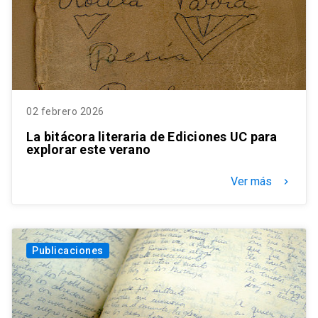
02 febrero 2026
La bitácora literaria de Ediciones UC para
explorar este verano
Ver más
keyboard_arrow_right
Publicaciones