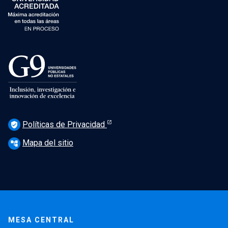
Políticas de Privacidad
verified_user
Mapa del sitio
account_tree
MESA CENTRAL