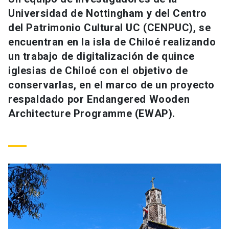
Universidad
Universidad de Nottingham y del Centro
del Patrimonio Cultural UC (CENPUC), se
keyboard_arrow_down
Información para
encuentran en la isla de Chiloé realizando
un trabajo de digitalización de quince
Futuros estudiantes
Go to english site
launch
iglesias de Chiloé con el objetivo de
Estudiantes
conservarlas, en el marco de un proyecto
ACCESOS DIRECTOS
respaldado por Endangered Wooden
Admisión
launch
Académicos
Architecture Programme (EWAP).
Mi Cuenta UC
launch
Personal
Correo UC
launch
launch
Alumni
Mi Portal UC
launch
Padres y familia
Medios
Biblioteca
launch
launch
Vecinos
Donaciones
launch