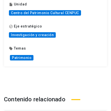
Unidad
insert_drive_file
Centro del Patrimonio Cultural CENPUC
Eje estratégico
check_circle_outline
Investigación y creación
Temas
local_offer
Patrimonio
Contenido relacionado