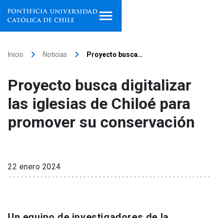
Inicio
keyboard_arrow_right
keyboard_arrow_right
Inicio
Noticias
Proyecto busca…
Programas de estudio
Proyecto busca digitalizar
Facultades, escuelas e
las iglesias de Chiloé para
institutos
promover su conservación
Investigación
Internacionalización
launch
22 enero 2024
Extensión
Vinculación
Un equipo de investigadores de la