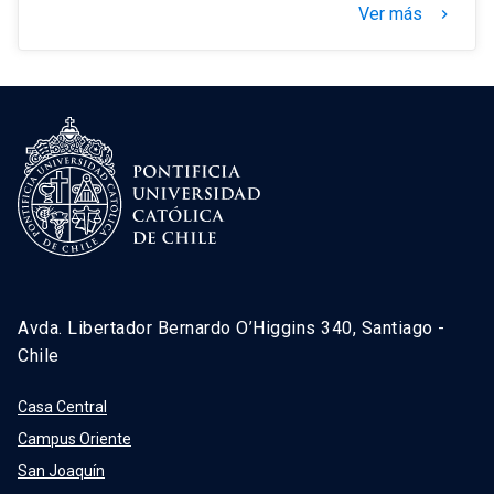
Ver más
keyboard_arrow_right
Avda. Libertador Bernardo O’Higgins 340, Santiago -
Chile
Casa Central
Campus Oriente
San Joaquín