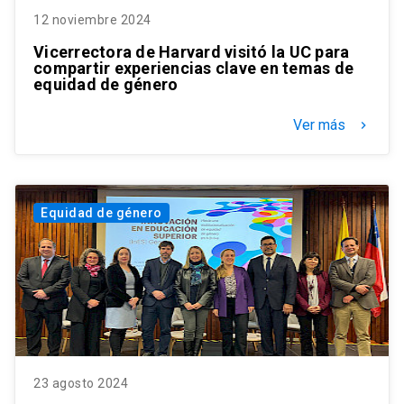
12 noviembre 2024
Vicerrectora de Harvard visitó la UC para
compartir experiencias clave en temas de
equidad de género
Ver más
keyboard_arrow_right
Equidad de género
23 agosto 2024