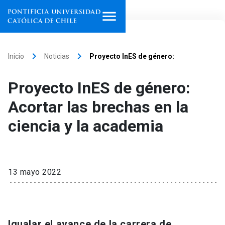
Inicio
keyboard_arrow_right
keyboard_arrow_right
Inicio
Noticias
Proyecto InES de género:
Programas de estudio
Proyecto InES de género:
Facultades, escuelas e
Acortar las brechas en la
institutos
ciencia y la academia
Investigación
Internacionalización
launch
13 mayo 2022
Extensión
Vinculación
Igualar el avance de la carrera de