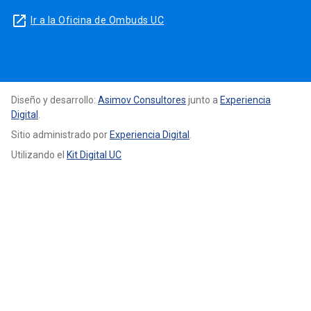
launch
Ir a la Oficina de Ombuds UC
Diseño y desarrollo:
Asimov Consultores
junto a
Experiencia
Digital
.
Sitio administrado por
Experiencia Digital
.
Utilizando el
Kit Digital UC