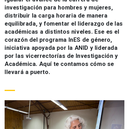
Universidad
investigación para hombres y mujeres,
distribuir la carga horaria de manera
keyboard_arrow_down
Información para
equilibrada, y fomentar el liderazgo de las
académicas a distintos niveles. Ese es el
Futuros estudiantes
Go to english site
launch
corazón del programa InES de género,
Estudiantes
iniciativa apoyada por la ANID y liderada
ACCESOS DIRECTOS
por las vicerrectorías de Investigación y
Admisión
launch
Académicos
Académica. Aquí te contamos cómo se
llevará a puerto.
Mi Cuenta UC
launch
Personal
Correo UC
launch
launch
Alumni
Mi Portal UC
launch
Padres y familia
Medios
Biblioteca
launch
launch
Vecinos
Donaciones
launch