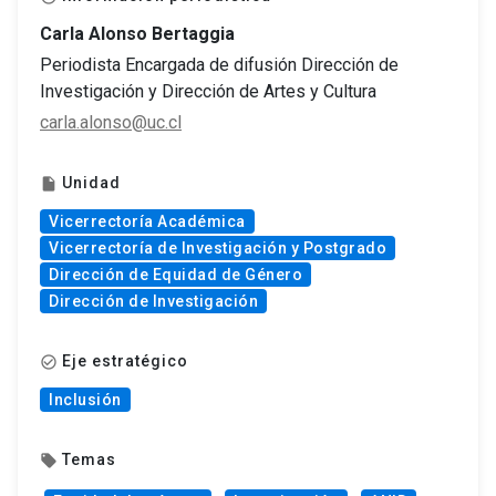
Carla Alonso Bertaggia
Periodista Encargada de difusión Dirección de
Investigación y Dirección de Artes y Cultura
carla.alonso@uc.cl
Unidad
insert_drive_file
Vicerrectoría Académica
Vicerrectoría de Investigación y Postgrado
Dirección de Equidad de Género
Dirección de Investigación
Eje estratégico
check_circle_outline
Inclusión
Temas
local_offer