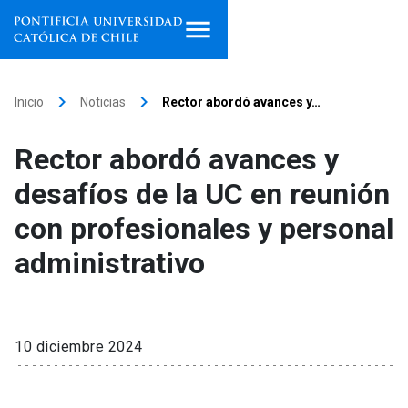
Inicio
keyboard_arrow_right
keyboard_arrow_right
Inicio
Noticias
Rector abordó avances y…
Programas de estudio
Rector abordó avances y
Facultades, escuelas e
desafíos de la UC en reunión
institutos
con profesionales y personal
Investigación
administrativo
Internacionalización
launch
Extensión
10 diciembre 2024
Vinculación