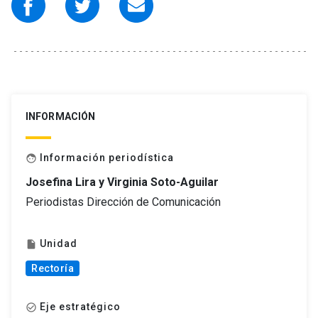
INFORMACIÓN
Información periodística
face
Josefina Lira y Virginia Soto-Aguilar
Periodistas Dirección de Comunicación
Unidad
insert_drive_file
Rectoría
Eje estratégico
check_circle_outline