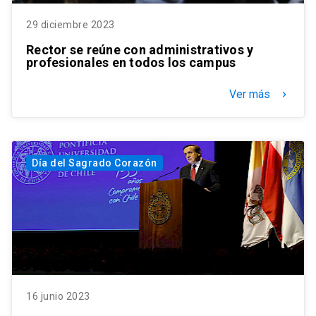
29 diciembre 2023
Rector se reúne con administrativos y
profesionales en todos los campus
Ver más
keyboard_arrow_right
Día del Sagrado Corazón
16 junio 2023