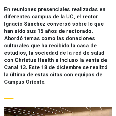
Universidad
En reuniones presenciales realizadas en
diferentes campus de la UC, el rector
keyboard_arrow_down
Información para
Ignacio Sánchez conversó sobre lo que
Futuros estudiantes
Go to english site
launch
han sido sus 15 años de rectorado.
Abordó temas como las donaciones
Estudiantes
ACCESOS DIRECTOS
culturales que ha recibido la casa de
estudios, la sociedad de la red de salud
Admisión
launch
Académicos
con Christus Health e incluso la venta de
Mi Cuenta UC
launch
Canal 13. Este 18 de diciembre se realizó
Personal
la última de estas citas con equipos de
Correo UC
launch
launch
Alumni
Campus Oriente.
Mi Portal UC
launch
Padres y familia
Medios
Biblioteca
launch
launch
Vecinos
Donaciones
launch