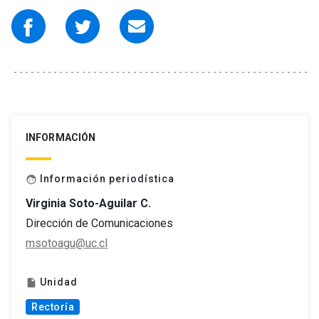
INFORMACIÓN
Información periodística
face
Virginia Soto-Aguilar C.
Dirección de Comunicaciones
msotoagu@uc.cl
Unidad
insert_drive_file
Rectoría