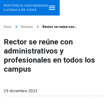
Inicio
keyboard_arrow_right
keyboard_arrow_right
Inicio
Noticias
Rector se reúne con…
Programas de estudio
Rector se reúne con
Facultades, escuelas e
administrativos y
institutos
profesionales en todos los
Investigación
campus
Internacionalización
launch
Extensión
29 diciembre 2023
Vinculación