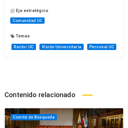
Eje estratégico
check_circle_outline
Comunidad UC
Temas
local_offer
Rector UC
Visión Universitaria
Personal UC
Contenido relacionado
Comité de Búsqueda