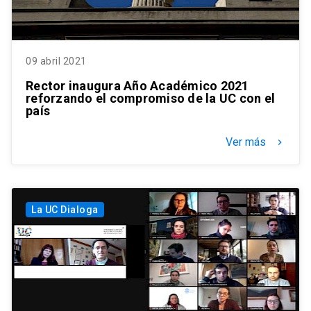
09 abril 2021
Rector inaugura Año Académico 2021
reforzando el compromiso de la UC con el
país
Ver más
keyboard_arrow_right
La UC Dialoga