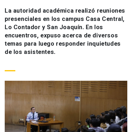
Universidad
La autoridad académica realizó reuniones
presenciales en los campus Casa Central,
keyboard_arrow_down
Información para
Lo Contador y San Joaquín. En los
Futuros estudiantes
Go to english site
launch
encuentros, expuso acerca de diversos
temas para luego responder inquietudes
Estudiantes
ACCESOS DIRECTOS
de los asistentes.
Admisión
launch
Académicos
Mi Cuenta UC
launch
Personal
Correo UC
launch
launch
Alumni
Mi Portal UC
launch
Padres y familia
Medios
Biblioteca
launch
launch
Vecinos
Donaciones
launch