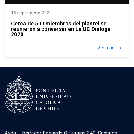
16 septiembre 2020
Cerca de 500 miembros del plantel se
reunieron a conversar en La UC Dialoga
2020
Ver más
keyboard_arrow_right
Avda. Libertador Bernardo O’Higgins 340, Santiago -