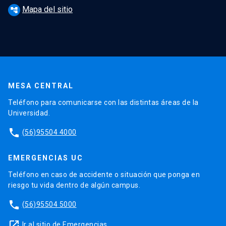
Mapa del sitio
account_tree
MESA CENTRAL
Teléfono para comunicarse con las distintas áreas de la
Universidad.
phone
(56)95504 4000
EMERGENCIAS UC
Teléfono en caso de accidente o situación que ponga en
riesgo tu vida dentro de algún campus.
phone
(56)95504 5000
launch
Ir al sitio de Emergencias