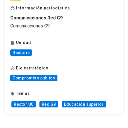
Información periodística
face
Comunicaciones Red G9
Comunicaciones G9
Unidad
insert_drive_file
Rectoría
Eje estratégico
check_circle_outline
Compromiso público
Temas
local_offer
Rector UC
Red G9
Educación superior