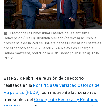
El rector de la Universidad Católica de la Santísima
photo_camera
Concepción (UCSC) Cristhian Mellado (derecha) asumió la
presidencia de la Red de Universidades Públicas no Estatales
por el período abril 2023-abril 2024. Releva en el cargo a
Carlos Saavedra, rector de la U. de Concepción (UdeC). Foto
PUCV.
Este 26 de abril, en reunión de directorio
realizada en la
Pontificia Universidad Católica de
Valparaíso (PUCV)
, con motivo de las sesiones
mensuales del
Consejo de Rectoras y Rectores