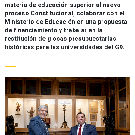
materia de educación superior al nuevo
Universidad
proceso Constitucional, colaborar con el
keyboard_arrow_down
Información para
Ministerio de Educación en una propuesta
de financiamiento y trabajar en la
Futuros estudiantes
Go to english site
launch
restitución de glosas presupuestarias
históricas para las universidades del G9.
Estudiantes
ACCESOS DIRECTOS
Admisión
launch
Académicos
Mi Cuenta UC
launch
Personal
Correo UC
launch
launch
Alumni
Mi Portal UC
launch
Padres y familia
Medios
Biblioteca
launch
launch
Vecinos
Donaciones
launch