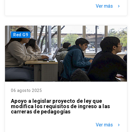
Ver más
keyboard_arrow_right
Red G9
06 agosto 2025
Apoyo a legislar proyecto de ley que
modifica los requisitos de ingreso a las
carreras de pedagogías
Ver más
keyboard_arrow_right