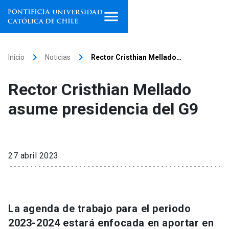
Inicio
keyboard_arrow_right
keyboard_arrow_right
Inicio
Noticias
Rector Cristhian Mellado…
Programas de estudio
Rector Cristhian Mellado
Facultades, escuelas e
asume presidencia del G9
institutos
Investigación
27 abril 2023
Internacionalización
launch
Extensión
La agenda de trabajo para el periodo
Vinculación
2023-2024 estará enfocada en aportar en