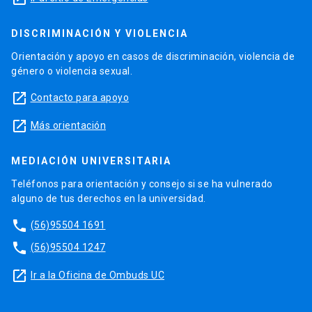
DISCRIMINACIÓN Y VIOLENCIA
Orientación y apoyo en casos de discriminación, violencia de
género o violencia sexual.
launch
Contacto para apoyo
launch
Más orientación
MEDIACIÓN UNIVERSITARIA
Teléfonos para orientación y consejo si se ha vulnerado
alguno de tus derechos en la universidad.
phone
(56)95504 1691
phone
(56)95504 1247
launch
Ir a la Oficina de Ombuds UC