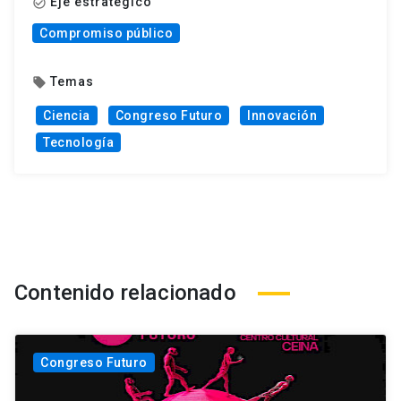
Eje estratégico
check_circle_outline
Compromiso público
Temas
local_offer
Ciencia
Congreso Futuro
Innovación
Tecnología
Contenido relacionado
Congreso Futuro