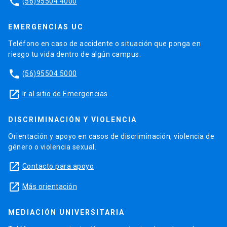
phone
(56)95504 4000
EMERGENCIAS UC
Teléfono en caso de accidente o situación que ponga en
riesgo tu vida dentro de algún campus.
phone
(56)95504 5000
launch
Ir al sitio de Emergencias
DISCRIMINACIÓN Y VIOLENCIA
Orientación y apoyo en casos de discriminación, violencia de
género o violencia sexual.
launch
Contacto para apoyo
launch
Más orientación
MEDIACIÓN UNIVERSITARIA