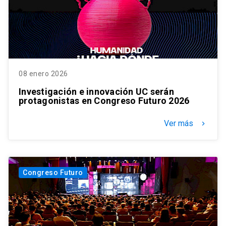
08 enero 2026
Investigación e innovación UC serán
protagonistas en Congreso Futuro 2026
Ver más
keyboard_arrow_right
Congreso Futuro