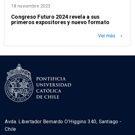
18 noviembre 2023
Congreso Futuro 2024 revela a sus
primeros expositores y nuevo formato
Ver más
keyboard_arrow_right
Avda. Libertador Bernardo O’Higgins 340, Santiago -
Chile