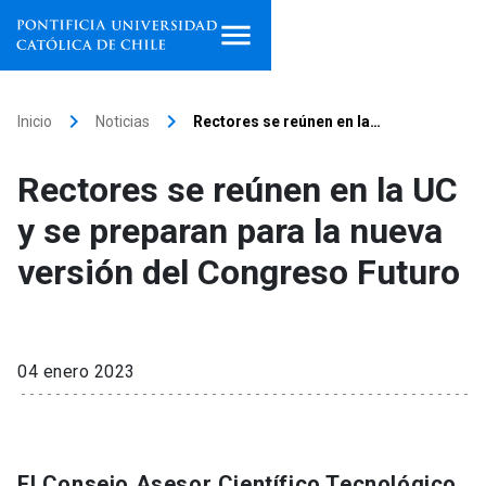
Inicio
keyboard_arrow_right
keyboard_arrow_right
Inicio
Noticias
Rectores se reúnen en la…
Programas de estudio
Rectores se reúnen en la UC
Facultades, escuelas e
y se preparan para la nueva
institutos
versión del Congreso Futuro
Investigación
Internacionalización
launch
04 enero 2023
Extensión
Vinculación
El Consejo Asesor Científico Tecnológico