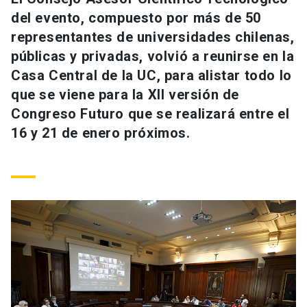
Universidad
del evento, compuesto por más de 50
representantes de universidades chilenas,
keyboard_arrow_down
Información para
públicas y privadas, volvió a reunirse en la
Casa Central de la UC, para alistar todo lo
Futuros estudiantes
Go to english site
launch
que se viene para la XII versión de
Estudiantes
Congreso Futuro que se realizará entre el
ACCESOS DIRECTOS
16 y 21 de enero próximos.
Admisión
launch
Académicos
Mi Cuenta UC
launch
Personal
Correo UC
launch
launch
Alumni
Mi Portal UC
launch
Padres y familia
Medios
Biblioteca
launch
launch
Vecinos
Donaciones
launch