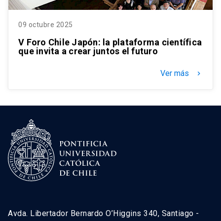
09 octubre 2025
V Foro Chile Japón: la plataforma científica
que invita a crear juntos el futuro
Ver más
keyboard_arrow_right
Avda. Libertador Bernardo O’Higgins 340, Santiago -