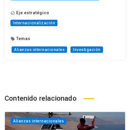
Eje estratégico
check_circle_outline
Internacionalización
Temas
local_offer
Alianzas internacionales
Investigación
Contenido relacionado
Alianzas internacionales