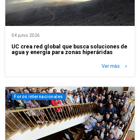
04 junio 2026
UC crea red global que busca soluciones de
agua y energía para zonas hiperáridas
Ver más
keyboard_arrow_right
Foros internacionales