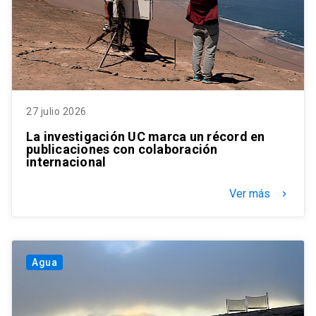
27 julio 2026
La investigación UC marca un récord en
publicaciones con colaboración
internacional
Ver más
keyboard_arrow_right
Agua