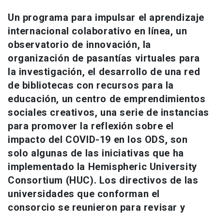
Universidad
Un programa para impulsar el aprendizaje
internacional colaborativo en línea, un
keyboard_arrow_down
Información para
observatorio de innovación, la
Futuros estudiantes
Go to english site
launch
organización de pasantías virtuales para
la investigación, el desarrollo de una red
Estudiantes
ACCESOS DIRECTOS
de bibliotecas con recursos para la
educación, un centro de emprendimientos
Admisión
launch
Académicos
sociales creativos, una serie de instancias
Mi Cuenta UC
launch
para promover la reflexión sobre el
Personal
impacto del COVID-19 en los ODS, son
Correo UC
launch
launch
Alumni
solo algunas de las iniciativas que ha
Mi Portal UC
launch
implementado la Hemispheric University
Padres y familia
Consortium (HUC). Los directivos de las
Medios
Biblioteca
launch
universidades que conforman el
launch
Vecinos
consorcio se reunieron para revisar y
Donaciones
launch