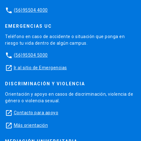
phone
(56)95504 4000
EMERGENCIAS UC
Teléfono en caso de accidente o situación que ponga en
riesgo tu vida dentro de algún campus.
phone
(56)95504 5000
launch
Ir al sitio de Emergencias
DISCRIMINACIÓN Y VIOLENCIA
Orientación y apoyo en casos de discriminación, violencia de
género o violencia sexual.
launch
Contacto para apoyo
launch
Más orientación