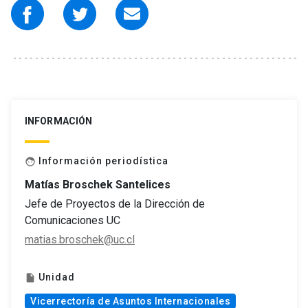
INFORMACIÓN
Información periodística
face
Matías Broschek Santelices
Jefe de Proyectos de la Dirección de
Comunicaciones UC
matias.broschek@uc.cl
Unidad
insert_drive_file
Vicerrectoría de Asuntos Internacionales