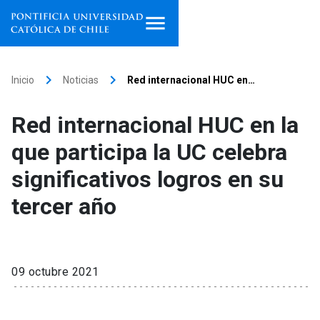
Inicio
keyboard_arrow_right
keyboard_arrow_right
Inicio
Noticias
Red internacional HUC en…
Programas de estudio
Red internacional HUC en la
Facultades, escuelas e
que participa la UC celebra
institutos
significativos logros en su
Investigación
tercer año
Internacionalización
launch
Extensión
09 octubre 2021
Vinculación