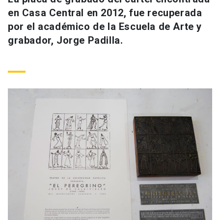
Universidad
en Casa Central en 2012, fue recuperada
por el académico de la Escuela de Arte y
keyboard_arrow_down
Información para
grabador, Jorge Padilla.
Futuros estudiantes
Go to english site
launch
Estudiantes
ACCESOS DIRECTOS
Admisión
launch
Académicos
Mi Cuenta UC
launch
Personal
Correo UC
launch
launch
Alumni
Mi Portal UC
launch
Padres y familia
Medios
Biblioteca
launch
launch
Vecinos
Donaciones
launch