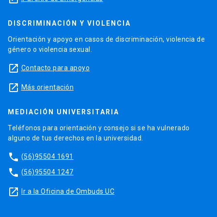
DISCRIMINACIÓN Y VIOLENCIA
Orientación y apoyo en casos de discriminación, violencia de
género o violencia sexual.
launch
Contacto para apoyo
launch
Más orientación
MEDIACIÓN UNIVERSITARIA
Teléfonos para orientación y consejo si se ha vulnerado
alguno de tus derechos en la universidad.
phone
(56)95504 1691
phone
(56)95504 1247
launch
Ir a la Oficina de Ombuds UC