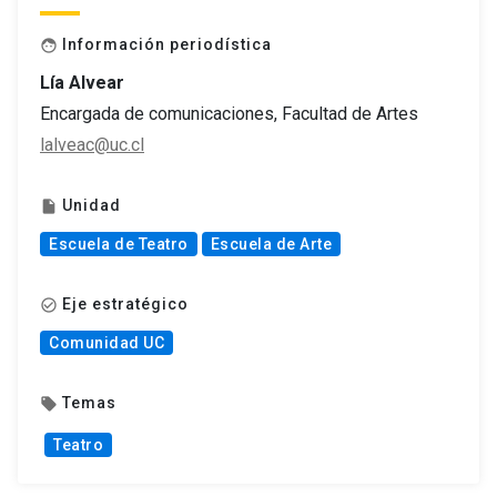
Información periodística
face
Lía Alvear
Encargada de comunicaciones, Facultad de Artes
lalveac@uc.cl
Unidad
insert_drive_file
Escuela de Teatro
Escuela de Arte
Eje estratégico
check_circle_outline
Comunidad UC
Temas
local_offer
Teatro