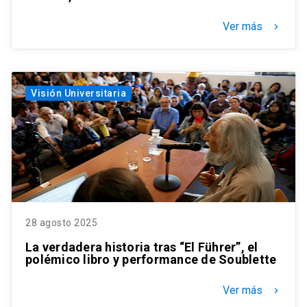
Ver más
keyboard_arrow_right
Visión Universitaria
28 agosto 2025
La verdadera historia tras “El Führer”, el
polémico libro y performance de Soublette
Ver más
keyboard_arrow_right