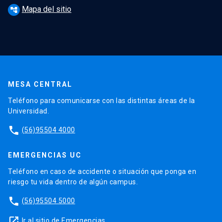
Mapa del sitio
account_tree
MESA CENTRAL
Teléfono para comunicarse con las distintas áreas de la
Universidad.
phone
(56)95504 4000
EMERGENCIAS UC
Teléfono en caso de accidente o situación que ponga en
riesgo tu vida dentro de algún campus.
phone
(56)95504 5000
launch
Ir al sitio de Emergencias