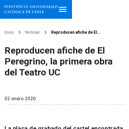
Inicio
keyboard_arrow_right
keyboard_arrow_right
Inicio
Noticias
Reproducen afiche de El…
Programas de estudio
Reproducen afiche de El
Facultades, escuelas e
Peregrino, la primera obra
institutos
del Teatro UC
Investigación
Internacionalización
launch
02 enero 2020
Extensión
Vinculación
La placa de grabado del cartel encontrada