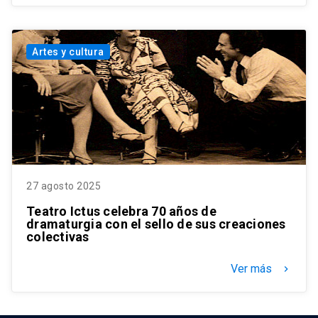
Artes y cultura
27 agosto 2025
Teatro Ictus celebra 70 años de
dramaturgia con el sello de sus creaciones
colectivas
Ver más
keyboard_arrow_right