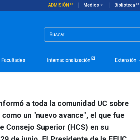
ADMISIÓN
Medios
arrow_drop_down
Biblioteca
rable Consejo Superior
 en el Honorable Consejo
Facultades
Internacionalización
Extensión
arrow_d
informó a toda la comunidad UC sobre
ó como un "nuevo avance", el que fue
e Consejo Superior (HCS) en su
 29 de junio. El Presidente de la FEUC