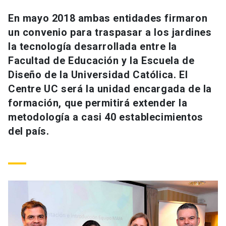
Universidad
En mayo 2018 ambas entidades firmaron
un convenio para traspasar a los jardines
keyboard_arrow_down
Información para
la tecnología desarrollada entre la
Futuros estudiantes
Go to english site
launch
Facultad de Educación y la Escuela de
Diseño de la Universidad Católica. El
Estudiantes
ACCESOS DIRECTOS
Centre UC será la unidad encargada de la
formación, que permitirá extender la
Admisión
launch
Académicos
metodología a casi 40 establecimientos
Mi Cuenta UC
launch
del país.
Personal
Correo UC
launch
launch
Alumni
Mi Portal UC
launch
Padres y familia
Medios
Biblioteca
launch
launch
Vecinos
Donaciones
launch