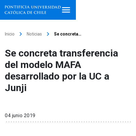
Inicio
keyboard_arrow_right
keyboard_arrow_right
Inicio
Noticias
Se concreta…
Programas de estudio
Se concreta transferencia
Facultades, escuelas e
del modelo MAFA
institutos
desarrollado por la UC a
Investigación
Junji
Internacionalización
launch
Extensión
04 junio 2019
Vinculación