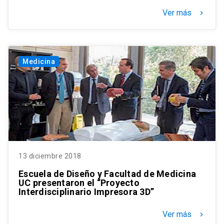
Ver más
keyboard_arrow_right
Medicina
13 diciembre 2018
Escuela de Diseño y Facultad de Medicina
UC presentaron el “Proyecto
Interdisciplinario Impresora 3D”
Ver más
keyboard_arrow_right