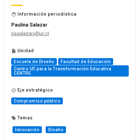
Información periodística
face
Paulina Salazar
pasalazarv@uc.cl
Unidad
insert_drive_file
Escuela de Diseño
Facultad de Educación
Centro UC para la Transformación Educativa
CENTRE
Eje estratégico
check_circle_outline
Compromiso público
Temas
local_offer
Innovación
Diseño