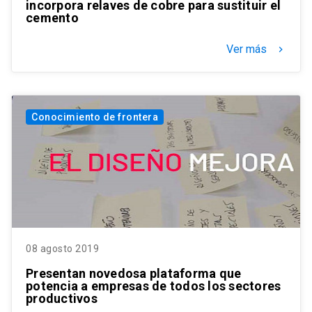
incorpora relaves de cobre para sustituir el
cemento
Ver más
keyboard_arrow_right
Conocimiento de frontera
08 agosto 2019
Presentan novedosa plataforma que
potencia a empresas de todos los sectores
productivos