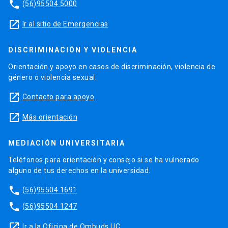
phone
(56)95504 5000
launch
Ir al sitio de Emergencias
DISCRIMINACIÓN Y VIOLENCIA
Orientación y apoyo en casos de discriminación, violencia de
género o violencia sexual.
launch
Contacto para apoyo
launch
Más orientación
MEDIACIÓN UNIVERSITARIA
Teléfonos para orientación y consejo si se ha vulnerado
alguno de tus derechos en la universidad.
phone
(56)95504 1691
phone
(56)95504 1247
launch
Ir a la Oficina de Ombuds UC