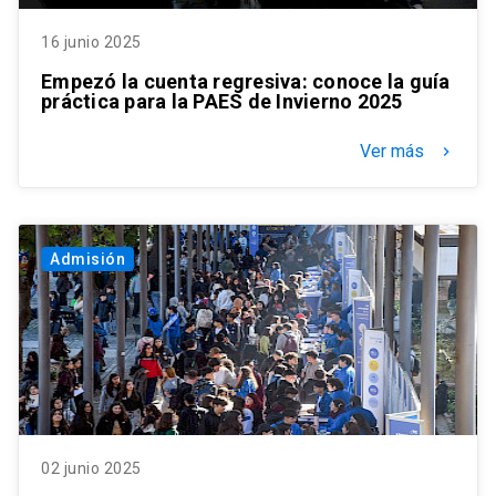
16 junio 2025
Empezó la cuenta regresiva: conoce la guía
práctica para la PAES de Invierno 2025
Ver más
keyboard_arrow_right
Admisión
02 junio 2025