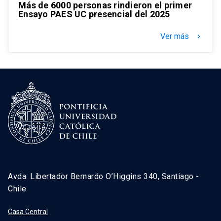
Más de 6000 personas rindieron el primer
Ensayo PAES UC presencial del 2025
Ver más
keyboard_arrow_right
Avda. Libertador Bernardo O’Higgins 340, Santiago -
Chile
Casa Central