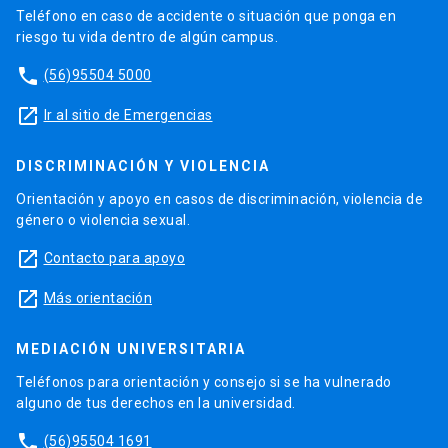
Teléfono en caso de accidente o situación que ponga en
riesgo tu vida dentro de algún campus.
phone
(56)95504 5000
launch
Ir al sitio de Emergencias
DISCRIMINACIÓN Y VIOLENCIA
Orientación y apoyo en casos de discriminación, violencia de
género o violencia sexual.
launch
Contacto para apoyo
launch
Más orientación
MEDIACIÓN UNIVERSITARIA
Teléfonos para orientación y consejo si se ha vulnerado
alguno de tus derechos en la universidad.
phone
(56)95504 1691