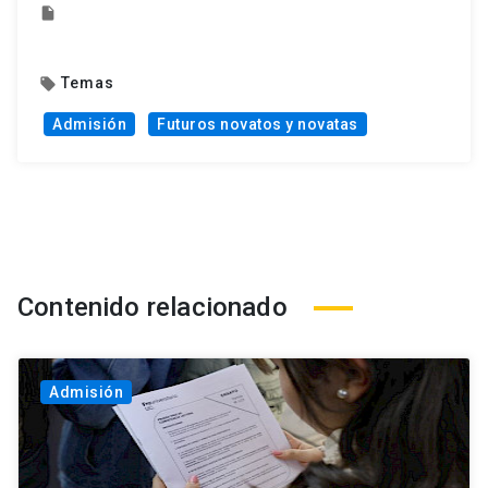
insert_drive_file
Temas
local_offer
Admisión
Futuros novatos y novatas
Contenido relacionado
Admisión