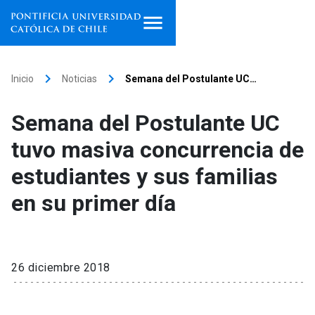
Inicio
keyboard_arrow_right
keyboard_arrow_right
Inicio
Noticias
Semana del Postulante UC…
Programas de estudio
Semana del Postulante UC
Facultades, escuelas e
tuvo masiva concurrencia de
institutos
estudiantes y sus familias
Investigación
en su primer día
Internacionalización
launch
Extensión
26 diciembre 2018
Vinculación