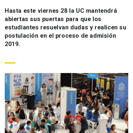
Universidad
Hasta este viernes 28 la UC mantendrá
abiertas sus puertas para que los
keyboard_arrow_down
Información para
estudiantes resuelvan dudas y realicen su
Futuros estudiantes
Go to english site
launch
postulación en el proceso de admisión
2019.
Estudiantes
ACCESOS DIRECTOS
Admisión
launch
Académicos
Mi Cuenta UC
launch
Personal
Correo UC
launch
launch
Alumni
Mi Portal UC
launch
Padres y familia
Medios
Biblioteca
launch
launch
Vecinos
Donaciones
launch