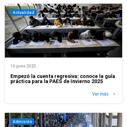
Actualidad
16 junio 2025
Empezó la cuenta regresiva: conoce la guía
práctica para la PAES de Invierno 2025
Ver más
keyboard_arrow_right
Admisión