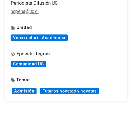
Periodista Difusión UC
ncpena@uc.cl
Unidad
insert_drive_file
Vicerrectoría Académica
Eje estratégico
check_circle_outline
Comunidad UC
Temas
local_offer
Admisión
Futuros novatos y novatas