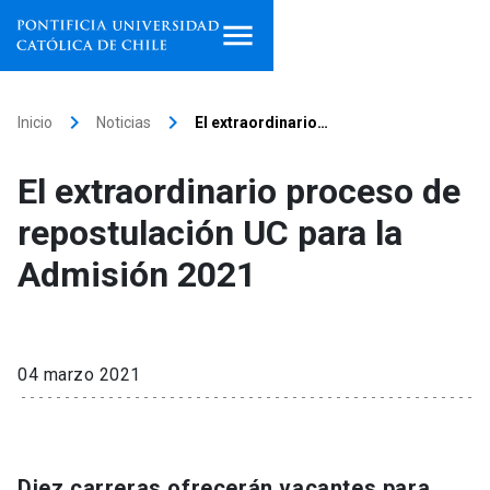
Inicio
keyboard_arrow_right
keyboard_arrow_right
Inicio
Noticias
El extraordinario…
Programas de estudio
El extraordinario proceso de
Facultades, escuelas e
repostulación UC para la
institutos
Admisión 2021
Investigación
Internacionalización
launch
04 marzo 2021
Extensión
Vinculación
Diez carreras ofrecerán vacantes para