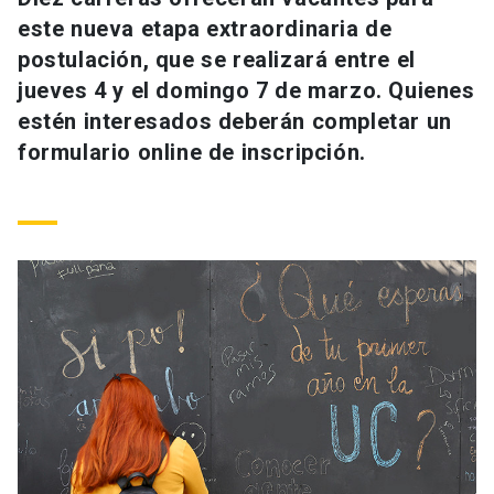
Universidad
este nueva etapa extraordinaria de
postulación, que se realizará entre el
keyboard_arrow_down
Información para
jueves 4 y el domingo 7 de marzo. Quienes
estén interesados deberán completar un
Futuros estudiantes
Go to english site
launch
formulario online de inscripción.
Estudiantes
ACCESOS DIRECTOS
Admisión
launch
Académicos
Mi Cuenta UC
launch
Personal
Correo UC
launch
launch
Alumni
Mi Portal UC
launch
Padres y familia
Medios
Biblioteca
launch
launch
Vecinos
Donaciones
launch