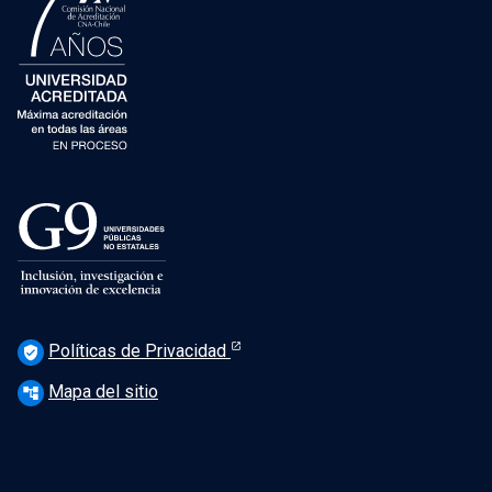
Políticas de Privacidad
verified_user
Mapa del sitio
account_tree