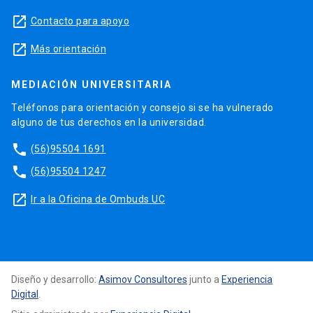
launch
Contacto para apoyo
launch
Más orientación
MEDIACIÓN UNIVERSITARIA
Teléfonos para orientación y consejo si se ha vulnerado
alguno de tus derechos en la universidad.
phone
(56)95504 1691
phone
(56)95504 1247
launch
Ir a la Oficina de Ombuds UC
Diseño y desarrollo:
Asimov Consultores
junto a
Experiencia
Digital
.