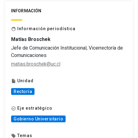
INFORMACIÓN
Información periodística
face
Matías Broschek
Jefe de Comunicación Institucional, Vicerrectoría de
Comunicaciones
matias.broschek@uc.cl
Unidad
insert_drive_file
Rectoría
Eje estratégico
check_circle_outline
Gobierno Universitario
Temas
local_offer