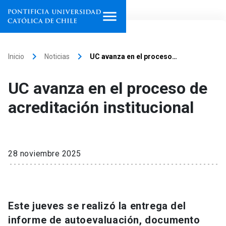
Inicio
keyboard_arrow_right
keyboard_arrow_right
Inicio
Noticias
UC avanza en el proceso…
Programas de estudio
UC avanza en el proceso de
Facultades, escuelas e
acreditación institucional
institutos
Investigación
28 noviembre 2025
Internacionalización
launch
Extensión
Este jueves se realizó la entrega del
Vinculación
informe de autoevaluación, documento