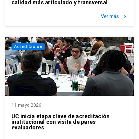
calidad más articulado y transversal
Ver más
keyboard_arrow_right
Acreditación
11 mayo 2026
UC inicia etapa clave de acreditación
institucional con visita de pares
evaluadores