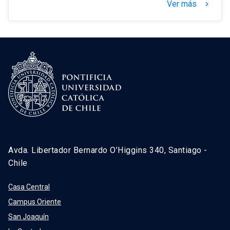
Ver más
keyboard_arrow_right
Avda. Libertador Bernardo O’Higgins 340, Santiago -
Chile
Casa Central
Campus Oriente
San Joaquín