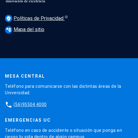
Políticas de Privacidad
verified_user
Mapa del sitio
account_tree
MESA CENTRAL
Teléfono para comunicarse con las distintas áreas de la
Universidad.
phone
(56)95504 4000
EMERGENCIAS UC
Teléfono en caso de accidente o situación que ponga en
riesgo tu vida dentro de algún campus.