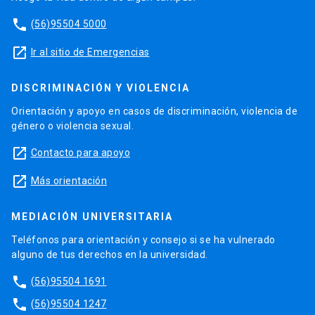
phone
(56)95504 5000
launch
Ir al sitio de Emergencias
DISCRIMINACIÓN Y VIOLENCIA
Orientación y apoyo en casos de discriminación, violencia de
género o violencia sexual.
launch
Contacto para apoyo
launch
Más orientación
MEDIACIÓN UNIVERSITARIA
Teléfonos para orientación y consejo si se ha vulnerado
alguno de tus derechos en la universidad.
phone
(56)95504 1691
phone
(56)95504 1247