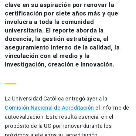
clave en su aspiración por renovar la
Universidad
certificación por siete años más y que
keyboard_arrow_down
Información para
involucra a toda la comunidad
universitaria. El reporte aborda la
Futuros estudiantes
Go to english site
launch
docencia, la gestión estratégica, el
aseguramiento interno de la calidad, la
Estudiantes
ACCESOS DIRECTOS
vinculación con el medio y la
Admisión
launch
investigación, creación e innovación.
Académicos
Mi Cuenta UC
launch
Personal
Correo UC
launch
launch
Alumni
La Universidad Católica entregó ayer a la
Mi Portal UC
launch
Comisión Nacional de Acreditación
el informe de
Padres y familia
autoevaluación. Este resulta esencial en el
Medios
Biblioteca
launch
launch
Vecinos
propósito de la UC por renovar durante los
Donaciones
launch
próximos siete años su acreditación