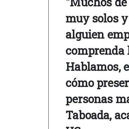
"Muchos de 
muy solos y
alguien emp
comprenda l
Hablamos, en
cómo preser
personas ma
Taboada, ac