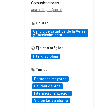
Comunicaciones
ana.callejas@uc.cl
Unidad
insert_drive_file
Centro de Estudios de la Vejez
y Envejecimiento
Eje estratégico
check_circle_outline
Interdisciplina
Temas
local_offer
Personas mayores
Calidad de vida
Internacionalización
Visión Universitaria