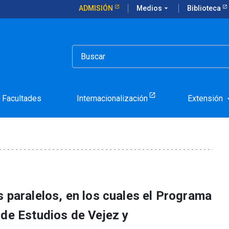
ADMISIÓN
Medios
arrow_drop_down
Biblioteca
 mayores en alianzas con SENAMA y ONU
a personas mayores en a
Facultades
Internacionalización
Extensión
arrow_d
 paralelos, en los cuales el Programa
 de Estudios de Vejez y