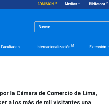
ADMISIÓN
Medios
arrow_drop_down
Biblioteca
rnacional de Postgrados en Perú
 Feria internacional de
Facultades
Internacionalización
Extensión
arrow_d
 por la Cámara de Comercio de Lima,
er a los más de mil visitantes una