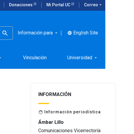
Donaciones
Mi Portal UC
Correo
arrow_drop_down
Información para
English Site
language
arrow_drop_down
Vinculación
Universidad
rop_down
arrow_drop_down
INFORMACIÓN
Información periodística
face
Ámbar Lillo
Comunicaciones Vicerrectoría