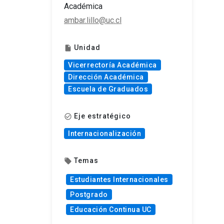
Académica
ambar.lillo@uc.cl
Unidad
insert_drive_file
Vicerrectoría Académica
Dirección Académica
Escuela de Graduados
Eje estratégico
check_circle_outline
Internacionalización
Temas
local_offer
Estudiantes Internacionales
Postgrado
Educación Continua UC