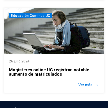
Educación Continua UC
26 julio 2024
Magísteres online UC registran notable
aumento de matriculados
Ver más
keyboard_arrow_right