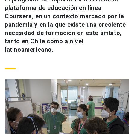
Universidad
plataforma de educación en línea
Coursera, en un contexto marcado por la
keyboard_arrow_down
Información para
pandemia y en la que existe una creciente
necesidad de formación en este ámbito,
Futuros estudiantes
Go to english site
launch
tanto en Chile como a nivel
Estudiantes
latinoamericano.
ACCESOS DIRECTOS
Admisión
launch
Académicos
Mi Cuenta UC
launch
Personal
Correo UC
launch
launch
Alumni
Mi Portal UC
launch
Padres y familia
Medios
Biblioteca
launch
launch
Vecinos
Donaciones
launch