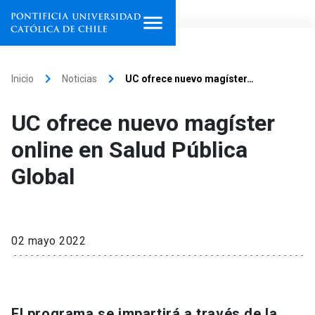
Inicio
keyboard_arrow_right
keyboard_arrow_right
Inicio
Noticias
UC ofrece nuevo magíster…
Programas de estudio
UC ofrece nuevo magíster
Facultades, escuelas e
online en Salud Pública
institutos
Global
Investigación
Internacionalización
launch
02 mayo 2022
Extensión
Vinculación
El programa se impartirá a través de la