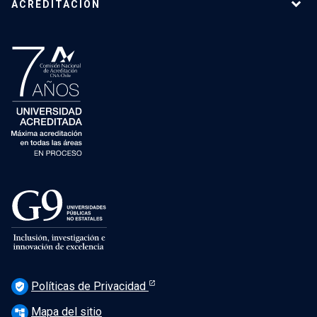
ACREDITACIÓN
Políticas de Privacidad
verified_user
Mapa del sitio
account_tree