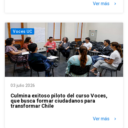
Ver más
keyboard_arrow_right
Voces UC
03 julio 2026
Culmina exitoso piloto del curso Voces,
que busca formar ciudadanos para
transformar Chile
Ver más
keyboard_arrow_right