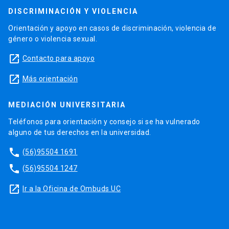
DISCRIMINACIÓN Y VIOLENCIA
Orientación y apoyo en casos de discriminación, violencia de
género o violencia sexual.
launch
Contacto para apoyo
launch
Más orientación
MEDIACIÓN UNIVERSITARIA
Teléfonos para orientación y consejo si se ha vulnerado
alguno de tus derechos en la universidad.
phone
(56)95504 1691
phone
(56)95504 1247
launch
Ir a la Oficina de Ombuds UC