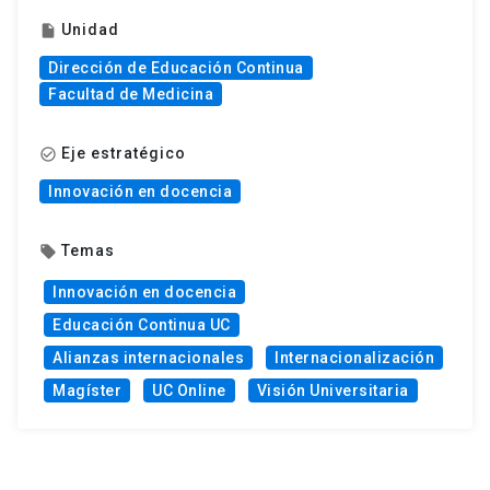
Unidad
insert_drive_file
Dirección de Educación Continua
Facultad de Medicina
Eje estratégico
check_circle_outline
Innovación en docencia
Temas
local_offer
Innovación en docencia
Educación Continua UC
Alianzas internacionales
Internacionalización
Magíster
UC Online
Visión Universitaria