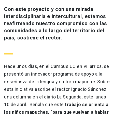
Universidad
Con este proyecto y con una mirada
interdisciplinaria e intercultural, estamos
keyboard_arrow_down
Información para
reafirmando nuestro compromiso con las
Futuros estudiantes
Go to english site
launch
comunidades a lo largo del territorio del
país, sostiene el rector.
Estudiantes
ACCESOS DIRECTOS
Admisión
launch
Académicos
Mi Cuenta UC
launch
Hace unos días, en el Campus UC en Villarrica, se
Personal
presentó un innovador programa de apoyo a la
Correo UC
launch
launch
Alumni
enseñanza de la lengua y cultura mapuche. Sobre
Mi Portal UC
launch
esta iniciativa escribe el rector Ignacio Sánchez
Padres y familia
una columna en el diario La Segunda, este lunes
Medios
Biblioteca
launch
launch
Vecinos
10 de abril. Señala que este
trabajo se orienta a
Donaciones
launch
los niños mapuches, “para que vuelvan a hablar