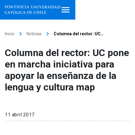
Inicio
keyboard_arrow_right
keyboard_arrow_right
Inicio
Noticias
Columna del rector: UC…
Programas de estudio
Columna del rector: UC pone
Facultades, escuelas e
en marcha iniciativa para
institutos
apoyar la enseñanza de la
Investigación
lengua y cultura map
Internacionalización
launch
Extensión
11 abril 2017
Vinculación