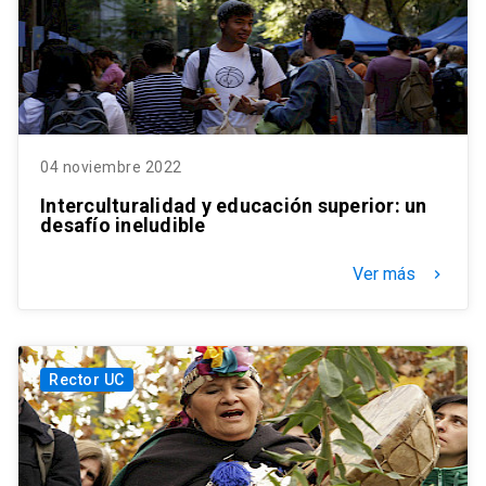
04 noviembre 2022
Interculturalidad y educación superior: un
desafío ineludible
Ver más
keyboard_arrow_right
Rector UC