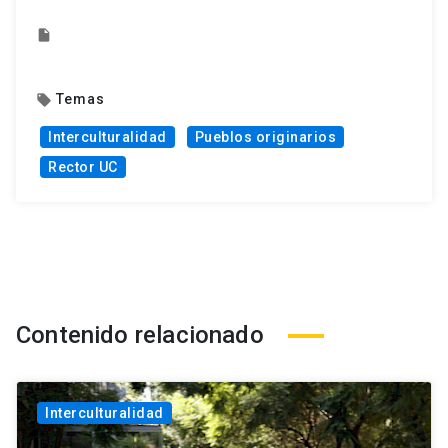
insert_drive_file
Temas
local_offer
Interculturalidad
Pueblos originarios
Rector UC
Contenido relacionado
Interculturalidad