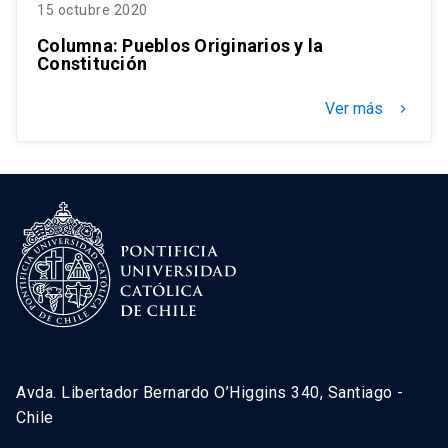
15 octubre 2020
Columna: Pueblos Originarios y la
Constitución
Ver más
keyboard_arrow_right
Avda. Libertador Bernardo O’Higgins 340, Santiago -
Chile