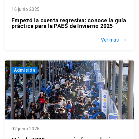
16 junio 2025
Empezó la cuenta regresiva: conoce la guía
práctica para la PAES de Invierno 2025
Ver más
keyboard_arrow_right
Admisión
02 junio 2025