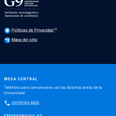
Políticas de Privacidad
verified_user
Mapa del sitio
account_tree
MESA CENTRAL
Teléfono para comunicarse con las distintas áreas de la
Universidad.
phone
(56)95504 4000
EMERGENCIAS UC