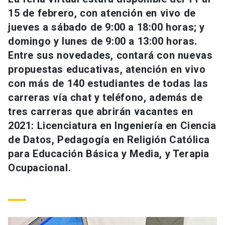
Universidad
15 de febrero, con atención en vivo de
jueves a sábado de 9:00 a 18:00 horas; y
keyboard_arrow_down
Información para
domingo y lunes de 9:00 a 13:00 horas.
Entre sus novedades, contará con nuevas
Futuros estudiantes
Go to english site
launch
propuestas educativas, atención en vivo
Estudiantes
con más de 140 estudiantes de todas las
ACCESOS DIRECTOS
carreras vía chat y teléfono, además de
Admisión
launch
Académicos
tres carreras que abrirán vacantes en
2021: Licenciatura en Ingeniería en Ciencia
Mi Cuenta UC
launch
Personal
de Datos, Pedagogía en Religión Católica
Correo UC
launch
para Educación Básica y Media, y Terapia
launch
Alumni
Ocupacional.
Mi Portal UC
launch
Padres y familia
Medios
Biblioteca
launch
launch
Vecinos
Donaciones
launch