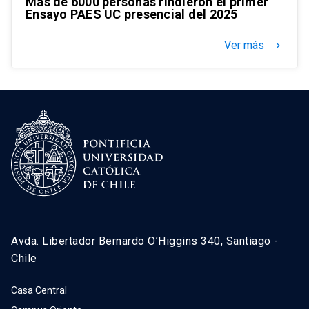
Más de 6000 personas rindieron el primer
Ensayo PAES UC presencial del 2025
Ver más
keyboard_arrow_right
Avda. Libertador Bernardo O’Higgins 340, Santiago -
Chile
Casa Central