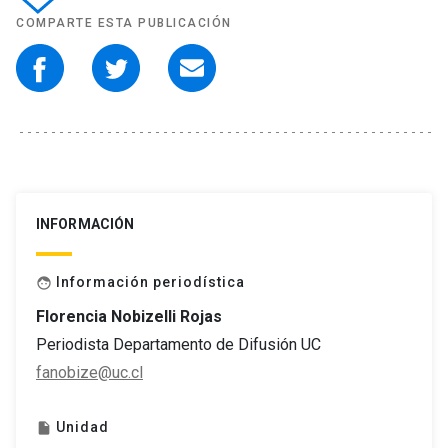
COMPARTE ESTA PUBLICACIÓN
INFORMACIÓN
Información periodística
face
Florencia Nobizelli Rojas
Periodista Departamento de Difusión UC
fanobize@uc.cl
Unidad
insert_drive_file