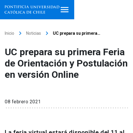
Inicio
keyboard_arrow_right
keyboard_arrow_right
Inicio
Noticias
UC prepara su primera…
Programas de estudio
UC prepara su primera Feria
Facultades, escuelas e
de Orientación y Postulación
institutos
en versión Online
Investigación
Internacionalización
launch
08 febrero 2021
Extensión
Vinculación
La feria virtual estará disponible del 11 al