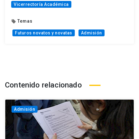
Vicerrectoría Académica
Temas
local_offer
Futuros novatos y novatas
Admisión
Contenido relacionado
Admisión