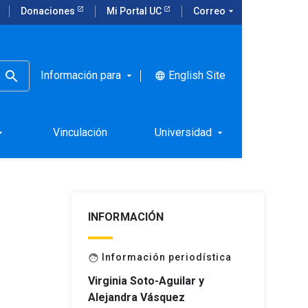
Donaciones
Mi Portal UC
Correo
arrow_drop_down
Información para
English Site
language
arrow_drop_down
Vinculación
Universidad
rop_down
arrow_drop_down
INFORMACIÓN
Información periodística
face
Virginia Soto-Aguilar y
Alejandra Vásquez