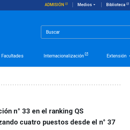
ADMISIÓN
Medios
arrow_drop_down
Biblioteca
S Graduate Employability Rankings
ciones en QS Graduate
gs
Facultades
Internacionalización
Extensión
arrow_d
ción n° 33 en el ranking QS
zando cuatro puestos desde el n° 37