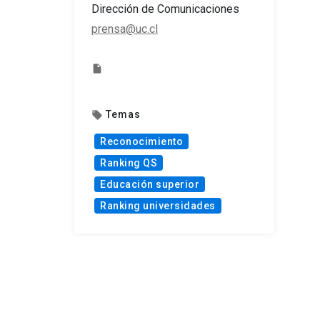
Dirección de Comunicaciones
prensa@uc.cl
insert_drive_file
Temas
local_offer
Reconocimiento
Ranking QS
Educación superior
Ranking universidades