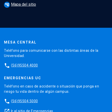
Mapa del sitio
account_tree
MESA CENTRAL
Teléfono para comunicarse con las distintas áreas de la
Universidad.
phone
(56)95504 4000
EMERGENCIAS UC
Teléfono en caso de accidente o situación que ponga en
riesgo tu vida dentro de algún campus.
phone
(56)95504 5000
launch
Ir al sitio de Emergencias