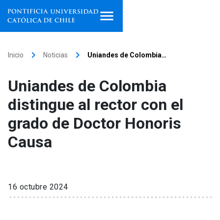
Inicio
keyboard_arrow_right
keyboard_arrow_right
Inicio
Noticias
Uniandes de Colombia…
Programas de estudio
Uniandes de Colombia
Facultades, escuelas e
distingue al rector con el
institutos
grado de Doctor Honoris
Investigación
Causa
Internacionalización
launch
Extensión
16 octubre 2024
Vinculación