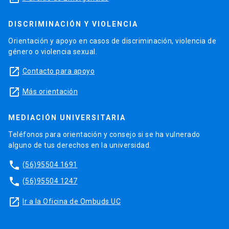
DISCRIMINACIÓN Y VIOLENCIA
Orientación y apoyo en casos de discriminación, violencia de
género o violencia sexual.
launch
Contacto para apoyo
launch
Más orientación
MEDIACIÓN UNIVERSITARIA
Teléfonos para orientación y consejo si se ha vulnerado
alguno de tus derechos en la universidad.
phone
(56)95504 1691
phone
(56)95504 1247
launch
Ir a la Oficina de Ombuds UC