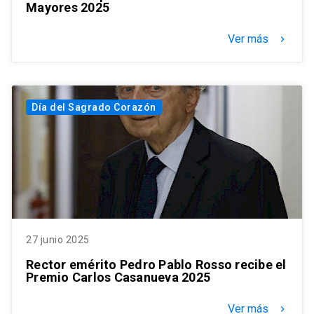
Mayores 2025
Ver más
keyboard_arrow_right
Día del Sagrado Corazón
27 junio 2025
Rector emérito Pedro Pablo Rosso recibe el
Premio Carlos Casanueva 2025
Ver más
keyboard_arrow_right