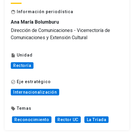
Información periodística
face
Ana María Bolumburu
Dirección de Comunicaciones - Vicerrectoría de
Comunicaciones y Extensión Cultural
Unidad
insert_drive_file
Rectoría
Eje estratégico
check_circle_outline
Internacionalización
Temas
local_offer
Reconocimiento
Rector UC
La Tríada