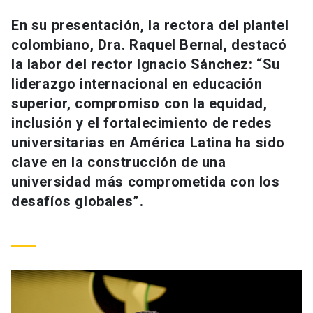
Universidad
En su presentación, la rectora del plantel
colombiano, Dra. Raquel Bernal, destacó
keyboard_arrow_down
Información para
la labor del rector Ignacio Sánchez: “Su
Futuros estudiantes
Go to english site
launch
liderazgo internacional en educación
superior, compromiso con la equidad,
Estudiantes
ACCESOS DIRECTOS
inclusión y el fortalecimiento de redes
universitarias en América Latina ha sido
Admisión
launch
Académicos
clave en la construcción de una
Mi Cuenta UC
launch
universidad más comprometida con los
Personal
desafíos globales”.
Correo UC
launch
launch
Alumni
Mi Portal UC
launch
Padres y familia
Medios
Biblioteca
launch
launch
Vecinos
Donaciones
launch