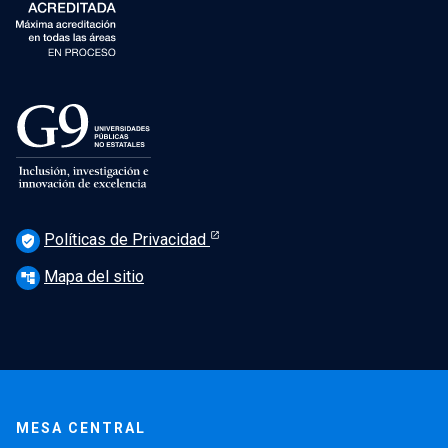
Políticas de Privacidad
verified_user
Mapa del sitio
account_tree
MESA CENTRAL