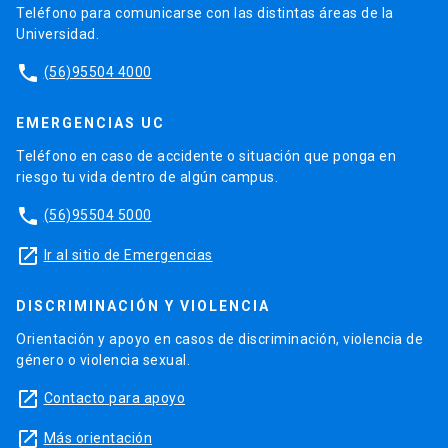
Teléfono para comunicarse con las distintas áreas de la
Universidad.
phone
(56)95504 4000
EMERGENCIAS UC
Teléfono en caso de accidente o situación que ponga en
riesgo tu vida dentro de algún campus.
phone
(56)95504 5000
launch
Ir al sitio de Emergencias
DISCRIMINACIÓN Y VIOLENCIA
Orientación y apoyo en casos de discriminación, violencia de
género o violencia sexual.
launch
Contacto para apoyo
launch
Más orientación