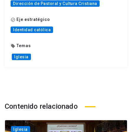
Dirección de Pastoral y Cultura Cristiana
Eje estratégico
check_circle_outline
Identidad católica
Temas
local_offer
Iglesia
Contenido relacionado
Iglesia