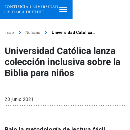
Inicio
keyboard_arrow_right
keyboard_arrow_right
Inicio
Noticias
Universidad Católica…
Programas de estudio
Universidad Católica lanza
Facultades, escuelas e
colección inclusiva sobre la
institutos
Biblia para niños
Investigación
Internacionalización
launch
23 junio 2021
Extensión
Vinculación
Bajo la metodología de lectura fácil,