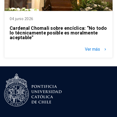
04 junio 2026
Cardenal Chomali sobre encíclica: “No todo
lo técnicamente posible es moralmente
aceptable"
Ver más
keyboard_arrow_right