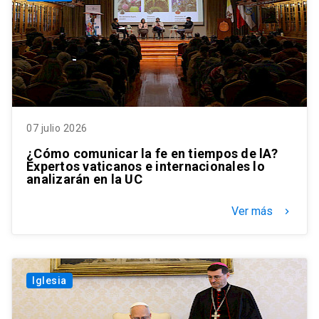
07 julio 2026
¿Cómo comunicar la fe en tiempos de lA?
Expertos vaticanos e internacionales lo
analizarán en la UC
Ver más
keyboard_arrow_right
Iglesia