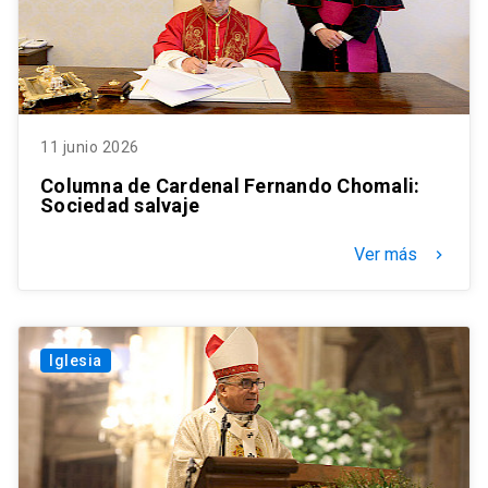
11 junio 2026
Columna de Cardenal Fernando Chomali:
Sociedad salvaje
Ver más
keyboard_arrow_right
Iglesia