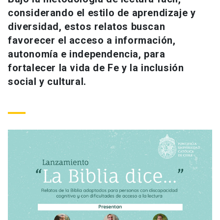
Universidad
considerando el estilo de aprendizaje y
diversidad, estos relatos buscan
keyboard_arrow_down
Información para
favorecer el acceso a información,
autonomía e independencia, para
Futuros estudiantes
Go to english site
launch
fortalecer la vida de Fe y la inclusión
Estudiantes
social y cultural.
ACCESOS DIRECTOS
Admisión
launch
Académicos
Mi Cuenta UC
launch
Personal
Correo UC
launch
launch
Alumni
Mi Portal UC
launch
Padres y familia
Medios
Biblioteca
launch
launch
Vecinos
Donaciones
launch