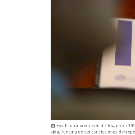
Existe un incremento del 5%, entre 199
photo_camera
vida, fue una de las conclusiones del rep