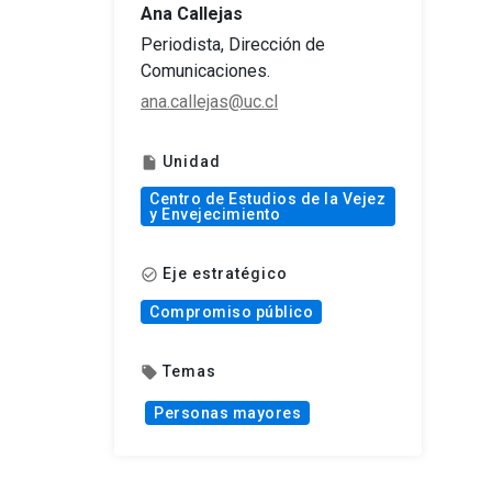
Ana Callejas
Periodista, Dirección de
Comunicaciones.
ana.callejas@uc.cl
Unidad
insert_drive_file
Centro de Estudios de la Vejez
y Envejecimiento
Eje estratégico
check_circle_outline
Compromiso público
Temas
local_offer
Personas mayores