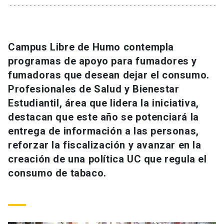
Universidad
keyboard_arrow_down
Información para
Campus Libre de Humo contempla
Futuros estudiantes
Go to english site
launch
programas de apoyo para fumadores y
fumadoras que desean dejar el consumo.
Estudiantes
ACCESOS DIRECTOS
Profesionales de Salud y Bienestar
Estudiantil, área que lidera la iniciativa,
Admisión
launch
Académicos
destacan que este año se potenciará la
Mi Cuenta UC
launch
entrega de información a las personas,
Personal
reforzar la fiscalización y avanzar en la
Correo UC
launch
launch
Alumni
creación de una política UC que regula el
Mi Portal UC
launch
consumo de tabaco.
Padres y familia
Medios
Biblioteca
launch
launch
Vecinos
Donaciones
launch