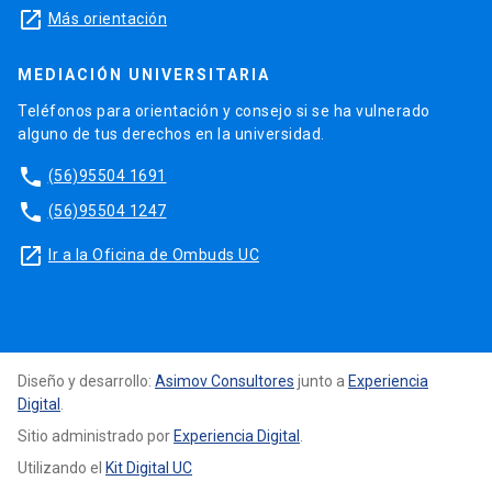
launch
Más orientación
MEDIACIÓN UNIVERSITARIA
Teléfonos para orientación y consejo si se ha vulnerado
alguno de tus derechos en la universidad.
phone
(56)95504 1691
phone
(56)95504 1247
launch
Ir a la Oficina de Ombuds UC
Diseño y desarrollo:
Asimov Consultores
junto a
Experiencia
Digital
.
Sitio administrado por
Experiencia Digital
.
Utilizando el
Kit Digital UC