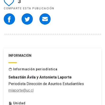
3
COMPARTE ESTA PUBLICACIÓN
INFORMACIÓN
Información periodística
face
Sebastián Ávila y Antonieta Laporte
Periodista Dirección de Asuntos Estudiantiles
mlaporte@uc.cl
Unidad
insert_drive_file