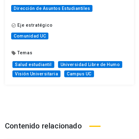
Dirección de Asuntos Estudiantiles
Eje estratégico
check_circle_outline
Comunidad UC
Temas
local_offer
Salud estudiantil
Universidad Libre de Humo
Visión Universitaria
Campus UC
Contenido relacionado