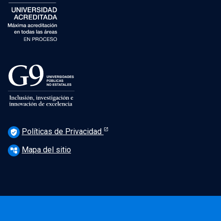
Políticas de Privacidad
verified_user
Mapa del sitio
account_tree