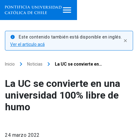
Inicio
Este contenido también está disponible en inglés.
info
close
Programas de estudio
Ver el articulo acá
Facultades, escuelas e
keyboard_arrow_right
keyboard_arrow_right
Inicio
Noticias
La UC se convierte en…
institutos
La UC se convierte en una
Investigación
universidad 100% libre de
Internacionalización
launch
humo
Extensión
Vinculación
24 marzo 2022