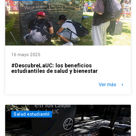
16 mayo 2025
#DescubreLaUC: los beneficios
estudiantiles de salud y bienestar
Ver más
keyboard_arrow_right
Salud estudiantil