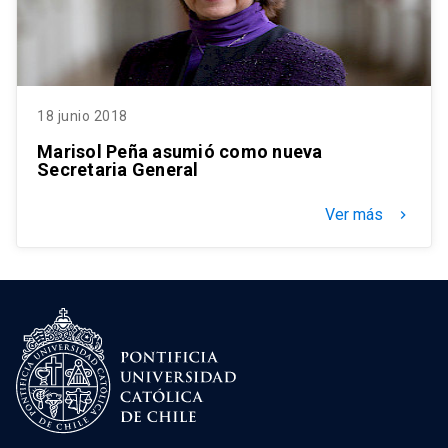
18 junio 2018
Marisol Peña asumió como nueva
Secretaria General
Ver más
keyboard_arrow_right