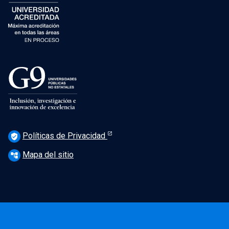
Políticas de Privacidad
verified_user
Mapa del sitio
account_tree