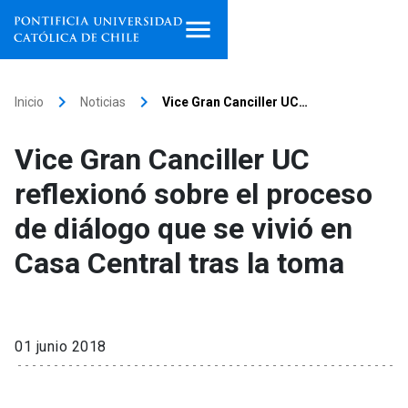
Inicio
keyboard_arrow_right
keyboard_arrow_right
Inicio
Noticias
Vice Gran Canciller UC…
Programas de estudio
Vice Gran Canciller UC
Facultades, escuelas e
reflexionó sobre el proceso
institutos
de diálogo que se vivió en
Investigación
Casa Central tras la toma
Internacionalización
launch
Extensión
01 junio 2018
Vinculación