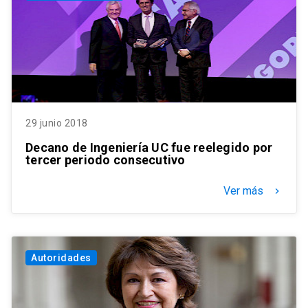
29 junio 2018
Decano de Ingeniería UC fue reelegido por
tercer periodo consecutivo
Ver más
keyboard_arrow_right
Autoridades