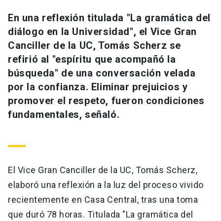
Universidad
En una reflexión titulada "La gramática del
diálogo en la Universidad", el Vice Gran
keyboard_arrow_down
Información para
Canciller de la UC, Tomás Scherz se
Futuros estudiantes
Go to english site
launch
refirió al "espíritu que acompañó la
búsqueda" de una conversación velada
Estudiantes
ACCESOS DIRECTOS
por la confianza. Eliminar prejuicios y
promover el respeto, fueron condiciones
Admisión
launch
Académicos
fundamentales, señaló.
Mi Cuenta UC
launch
Personal
Correo UC
launch
launch
Alumni
Mi Portal UC
launch
El Vice Gran Canciller de la UC, Tomás Scherz,
Padres y familia
elaboró una reflexión a la luz del proceso vivido
Medios
Biblioteca
launch
recientemente en Casa Central, tras una toma
launch
Vecinos
Donaciones
launch
que duró 78 horas. Titulada "La gramática del