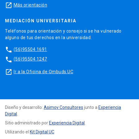
launch
Más orientación
MEDIACIÓN UNIVERSITARIA
Teléfonos para orientación y consejo si se ha vulnerado
alguno de tus derechos en la universidad.
phone
(56)95504 1691
phone
(56)95504 1247
launch
Ir a la Oficina de Ombuds UC
Diseño y desarrollo:
Asimov Consultores
junto a
Experiencia
Digital
.
Sitio administrado por
Experiencia Digital
.
Utilizando el
Kit Digital UC