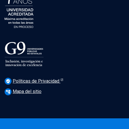
Políticas de Privacidad
verified_user
Mapa del sitio
account_tree