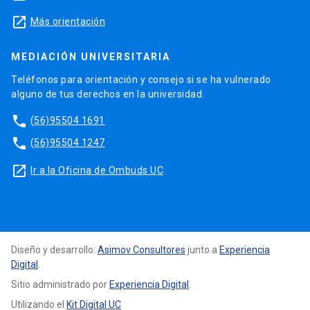
launch
Más orientación
MEDIACIÓN UNIVERSITARIA
Teléfonos para orientación y consejo si se ha vulnerado
alguno de tus derechos en la universidad.
phone
(56)95504 1691
phone
(56)95504 1247
launch
Ir a la Oficina de Ombuds UC
Diseño y desarrollo:
Asimov Consultores
junto a
Experiencia
Digital
.
Sitio administrado por
Experiencia Digital
.
Utilizando el
Kit Digital UC