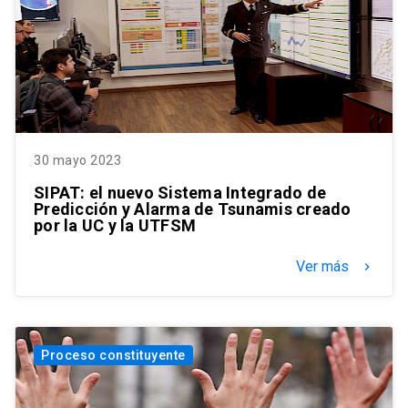
30 mayo 2023
SIPAT: el nuevo Sistema Integrado de
Predicción y Alarma de Tsunamis creado
por la UC y la UTFSM
Ver más
keyboard_arrow_right
Proceso constituyente