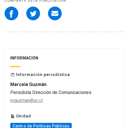
COMPARTE ESTA PUBLICACIÓN
INFORMACIÓN
Información periodística
face
Marcela Guzmán
Periodista Dirección de Comunicaciones
mguzman@uc.cl
Unidad
insert_drive_file
Centro de Políticas Públicas