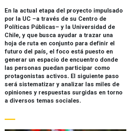
Universidad
En la actual etapa del proyecto impulsado
por la UC –a través de su Centro de
keyboard_arrow_down
Información para
Políticas Públicas– y la Universidad de
Futuros estudiantes
Go to english site
launch
Chile, y que busca ayudar a trazar una
hoja de ruta en conjunto para definir el
Estudiantes
ACCESOS DIRECTOS
futuro del país, el foco está puesto en
generar un espacio de encuentro donde
Admisión
launch
Académicos
las personas puedan participar como
Mi Cuenta UC
launch
protagonistas activos. El siguiente paso
Personal
será sistematizar y analizar las miles de
Correo UC
launch
launch
Alumni
opiniones y respuestas surgidas en torno
Mi Portal UC
launch
a diversos temas sociales.
Padres y familia
Medios
Biblioteca
launch
launch
Vecinos
Donaciones
launch