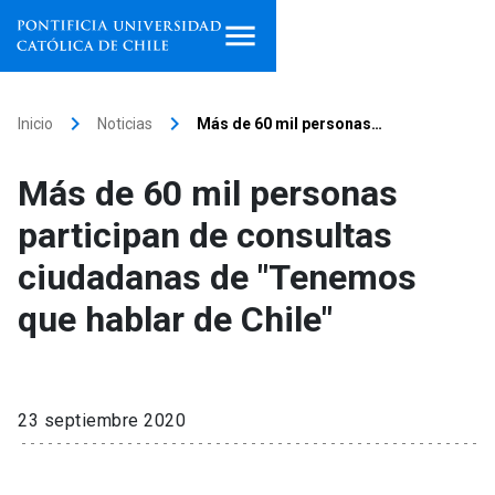
Inicio
keyboard_arrow_right
keyboard_arrow_right
Inicio
Noticias
Más de 60 mil personas…
Programas de estudio
Más de 60 mil personas
Facultades, escuelas e
participan de consultas
institutos
ciudadanas de "Tenemos
Investigación
que hablar de Chile"
Internacionalización
launch
Extensión
23 septiembre 2020
Vinculación