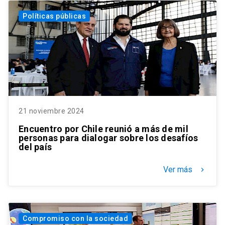
Políticas públicas
21 noviembre 2024
Encuentro por Chile reunió a más de mil
personas para dialogar sobre los desafíos
del país
Ver más
keyboard_arrow_right
Compromiso con la sociedad