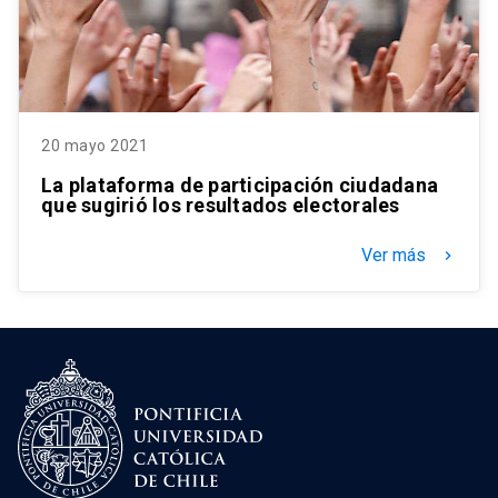
20 mayo 2021
La plataforma de participación ciudadana
que sugirió los resultados electorales
Ver más
keyboard_arrow_right