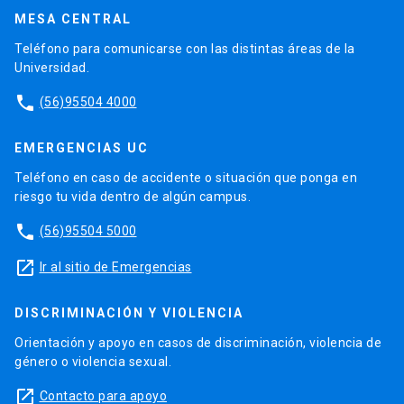
MESA CENTRAL
Teléfono para comunicarse con las distintas áreas de la
Universidad.
phone
(56)95504 4000
EMERGENCIAS UC
Teléfono en caso de accidente o situación que ponga en
riesgo tu vida dentro de algún campus.
phone
(56)95504 5000
launch
Ir al sitio de Emergencias
DISCRIMINACIÓN Y VIOLENCIA
Orientación y apoyo en casos de discriminación, violencia de
género o violencia sexual.
launch
Contacto para apoyo