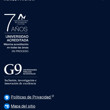
Políticas de Privacidad
verified_user
Mapa del sitio
account_tree