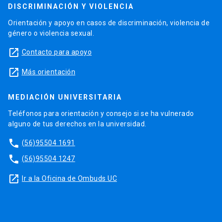
DISCRIMINACIÓN Y VIOLENCIA
Orientación y apoyo en casos de discriminación, violencia de
género o violencia sexual.
launch
Contacto para apoyo
launch
Más orientación
MEDIACIÓN UNIVERSITARIA
Teléfonos para orientación y consejo si se ha vulnerado
alguno de tus derechos en la universidad.
phone
(56)95504 1691
phone
(56)95504 1247
launch
Ir a la Oficina de Ombuds UC