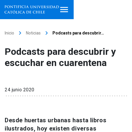
Inicio
keyboard_arrow_right
keyboard_arrow_right
Inicio
Noticias
Podcasts para descubrir…
Programas de estudio
Podcasts para descubrir y
Facultades, escuelas e
escuchar en cuarentena
institutos
Investigación
24 junio 2020
Internacionalización
launch
Extensión
Desde huertas urbanas hasta libros
Vinculación
ilustrados, hoy existen diversas