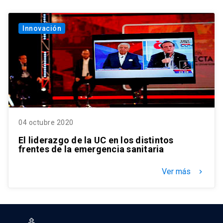
Innovación
04 octubre 2020
El liderazgo de la UC en los distintos
frentes de la emergencia sanitaria
Ver más
keyboard_arrow_right