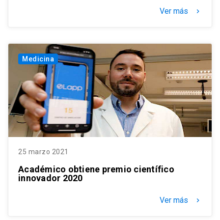
Ver más
keyboard_arrow_right
Medicina
25 marzo 2021
Académico obtiene premio científico
innovador 2020
Ver más
keyboard_arrow_right