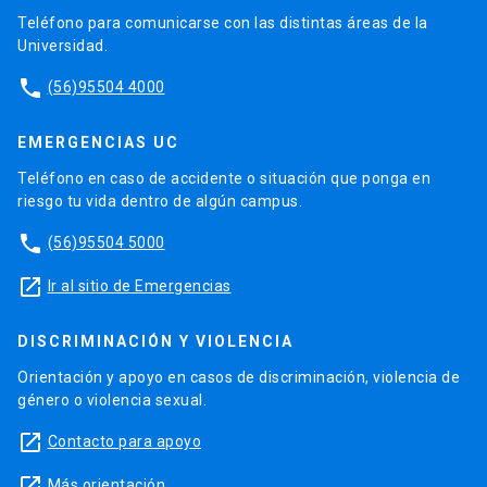
Teléfono para comunicarse con las distintas áreas de la
Universidad.
phone
(56)95504 4000
EMERGENCIAS UC
Teléfono en caso de accidente o situación que ponga en
riesgo tu vida dentro de algún campus.
phone
(56)95504 5000
launch
Ir al sitio de Emergencias
DISCRIMINACIÓN Y VIOLENCIA
Orientación y apoyo en casos de discriminación, violencia de
género o violencia sexual.
launch
Contacto para apoyo
launch
Más orientación