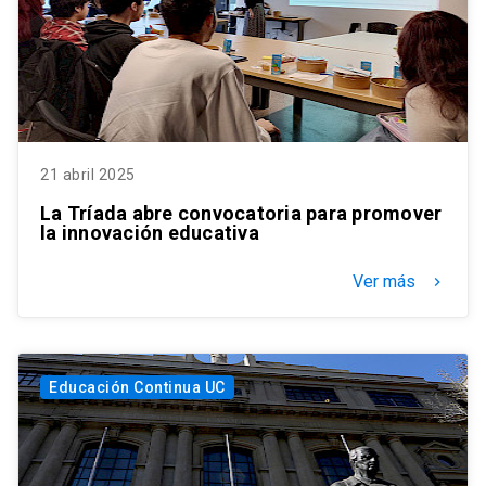
21 abril 2025
La Tríada abre convocatoria para promover
la innovación educativa
Ver más
keyboard_arrow_right
Educación Continua UC