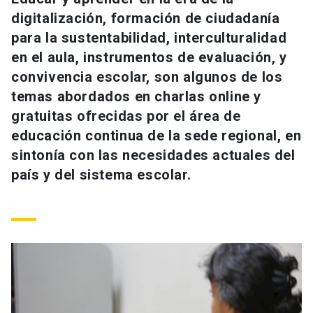
Universidad
digitalización, formación de ciudadanía
para la sustentabilidad, interculturalidad
keyboard_arrow_down
Información para
en el aula, instrumentos de evaluación, y
convivencia escolar, son algunos de los
Futuros estudiantes
Go to english site
launch
temas abordados en charlas online y
Estudiantes
gratuitas ofrecidas por el área de
ACCESOS DIRECTOS
educación continua de la sede regional, en
Admisión
launch
Académicos
sintonía con las necesidades actuales del
país y del sistema escolar.
Mi Cuenta UC
launch
Personal
Correo UC
launch
launch
Alumni
Mi Portal UC
launch
Padres y familia
Medios
Biblioteca
launch
launch
Vecinos
Donaciones
launch