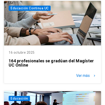
Educación Continua UC
16 octubre 2025
164 profesionales se gradúan del Magíster
UC Online
Ver más
keyboard_arrow_right
Educación