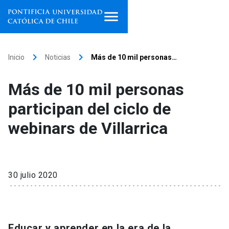
Inicio
keyboard_arrow_right
keyboard_arrow_right
Inicio
Noticias
Más de 10 mil personas…
Programas de estudio
Más de 10 mil personas
Facultades, escuelas e
participan del ciclo de
institutos
webinars de Villarrica
Investigación
Internacionalización
launch
30 julio 2020
Extensión
Vinculación
Educar y aprender en la era de la