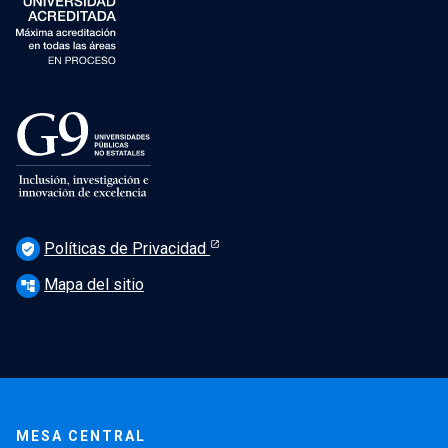
Políticas de Privacidad
verified_user
Mapa del sitio
account_tree
MESA CENTRAL