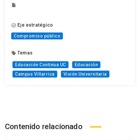
insert_drive_file
Eje estratégico
check_circle_outline
Compromiso público
Temas
local_offer
Educación Continua UC
Educación
Campus Villarrica
Visión Universitaria
Contenido relacionado