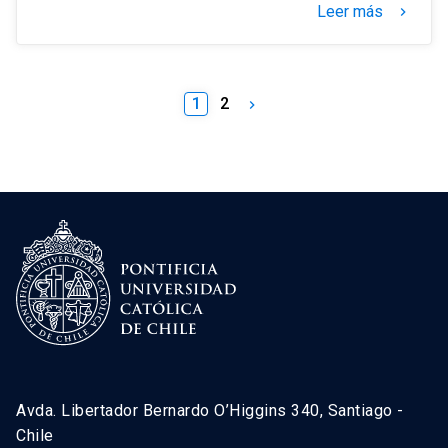
Leer más
keyboard_arrow_right
1
2
keyboard_arrow_right
Avda. Libertador Bernardo O’Higgins 340, Santiago -
Chile