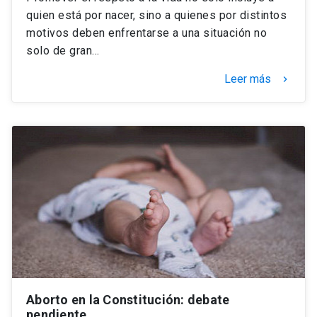
quien está por nacer, sino a quienes por distintos
motivos deben enfrentarse a una situación no
solo de gran…
Leer más
keyboard_arrow_right
Aborto en la Constitución: debate
pendiente