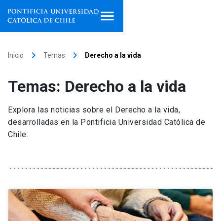
Inicio
keyboard_arrow_right
keyboard_arrow_right
Inicio
Temas
Derecho a la vida
Programas de estudio
Temas: Derecho a la vida
Facultades, escuelas e
institutos
Explora las noticias sobre el Derecho a la vida,
desarrolladas en la Pontificia Universidad Católica de
Investigación
Chile.
Internacionalización
launch
Extensión
Vinculación