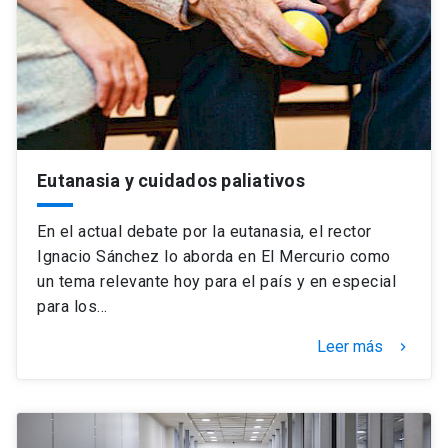
Universidad
keyboard_arrow_down
Información para
Futuros estudiantes
Go to english site
launch
Estudiantes
ACCESOS DIRECTOS
Eutanasia y cuidados paliativos
Admisión
launch
Académicos
En el actual debate por la eutanasia, el rector
Mi Cuenta UC
launch
Ignacio Sánchez lo aborda en El Mercurio como
Personal
un tema relevante hoy para el país y en especial
Correo UC
launch
para los…
launch
Alumni
Mi Portal UC
launch
Leer más
keyboard_arrow_right
Padres y familia
Medios
Biblioteca
launch
launch
Vecinos
Donaciones
launch