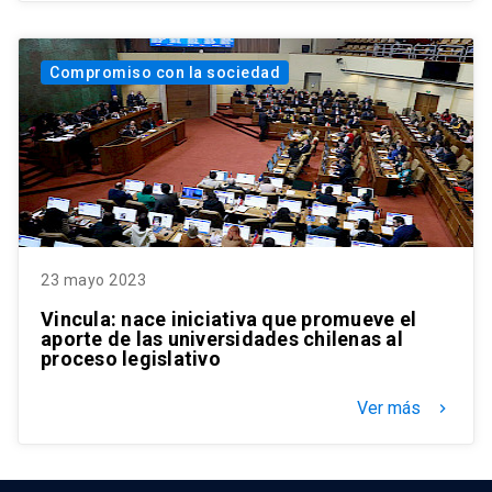
Compromiso con la sociedad
23 mayo 2023
Vincula: nace iniciativa que promueve el
aporte de las universidades chilenas al
proceso legislativo
Ver más
keyboard_arrow_right