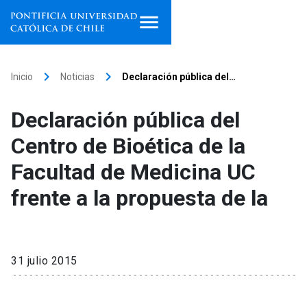
Inicio
keyboard_arrow_right
keyboard_arrow_right
Inicio
Noticias
Declaración pública del…
Programas de estudio
Declaración pública del
Facultades, escuelas e
Centro de Bioética de la
institutos
Facultad de Medicina UC
Investigación
frente a la propuesta de la
Internacionalización
launch
Extensión
31 julio 2015
Vinculación