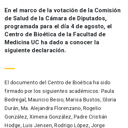
Universidad
En el marco de la votación de la Comisión
de Salud de la Cámara de Diputados,
keyboard_arrow_down
Información para
programada para el día 4 de agosto, el
Futuros estudiantes
Go to english site
launch
Centro de Bioética de la Facultad de
Medicina UC ha dado a conocer la
Estudiantes
ACCESOS DIRECTOS
siguiente declaración.
Admisión
launch
Académicos
Mi Cuenta UC
launch
Personal
El documento del Centro de Bioética ha sido
Correo UC
launch
launch
Alumni
firmado por los siguientes académicos: Paula
Mi Portal UC
launch
Bedregal, Mauricio Besio, Marisa Bustos, Gloria
Padres y familia
Durán, Ma. Alejandra Florenzano, Rogelio
Medios
Biblioteca
launch
launch
González, Ximena González, Padre Cristián
Vecinos
Donaciones
launch
Hodge, Luis Jensen, Rodrigo López, Jorge