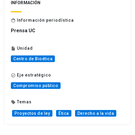
INFORMACIÓN
Información periodística
face
Prensa UC
Unidad
insert_drive_file
Centro de Bioética
Eje estratégico
check_circle_outline
Compromiso público
Temas
local_offer
Proyectos de ley
Ética
Derecho a la vida