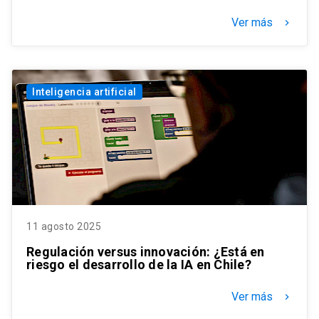
Ver más
keyboard_arrow_right
Inteligencia artificial
11 agosto 2025
Regulación versus innovación: ¿Está en
riesgo el desarrollo de la IA en Chile?
Ver más
keyboard_arrow_right