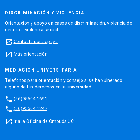
DISCRIMINACIÓN Y VIOLENCIA
Orientación y apoyo en casos de discriminación, violencia de
género o violencia sexual.
launch
Contacto para apoyo
launch
Más orientación
MEDIACIÓN UNIVERSITARIA
Teléfonos para orientación y consejo si se ha vulnerado
alguno de tus derechos en la universidad.
phone
(56)95504 1691
phone
(56)95504 1247
launch
Ir a la Oficina de Ombuds UC