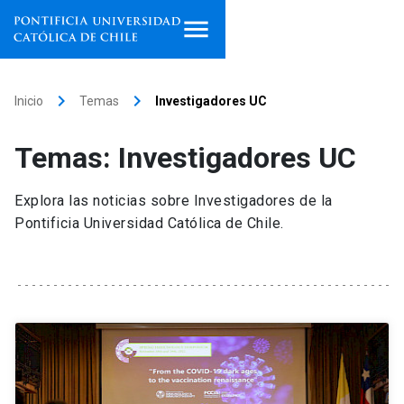
Inicio
keyboard_arrow_right
keyboard_arrow_right
Inicio
Temas
Investigadores UC
Programas de estudio
Temas: Investigadores UC
Facultades, escuelas e
institutos
Explora las noticias sobre Investigadores de la
Pontificia Universidad Católica de Chile.
Investigación
Internacionalización
launch
Extensión
Vinculación