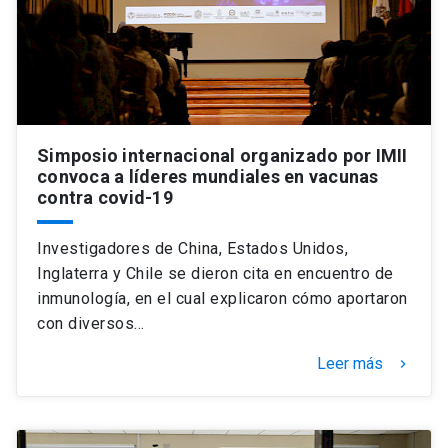
Universidad
keyboard_arrow_down
Información para
Futuros estudiantes
Go to english site
launch
Simposio internacional organizado por IMII
Estudiantes
ACCESOS DIRECTOS
convoca a líderes mundiales en vacunas
contra covid-19
Admisión
launch
Académicos
Investigadores de China, Estados Unidos,
Mi Cuenta UC
launch
Personal
Inglaterra y Chile se dieron cita en encuentro de
Correo UC
launch
inmunología, en el cual explicaron cómo aportaron
launch
Alumni
con diversos…
Mi Portal UC
launch
Padres y familia
Leer más
keyboard_arrow_right
Medios
Biblioteca
launch
launch
Vecinos
Donaciones
launch