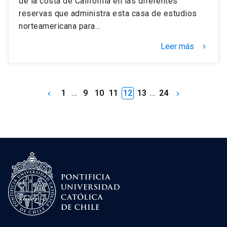
de la costa de California en las diferentes
reservas que administra esta casa de estudios
norteamericana para…
Leer más
keyboard_arrow_right
1
…
9
10
11
12
13
…
24
keyboard_arrow_left
keyboard_arrow_right