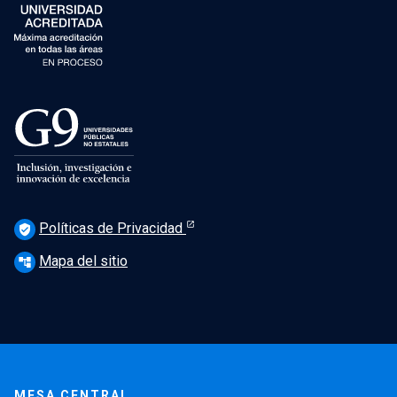
Políticas de Privacidad
verified_user
Mapa del sitio
account_tree
MESA CENTRAL