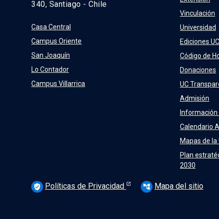
340, Santiago - Chile
Vinculación
Casa Central
Universidad
Campus Oriente
Ediciones U
San Joaquín
Código de H
Lo Contador
Donaciones
Campus Villarrica
UC Transpar
Admisión
Información
Calendario 
Mapas de la
Plan estraté
2030
Políticas de Privacidad
Mapa del sitio
verified_user
account_tree