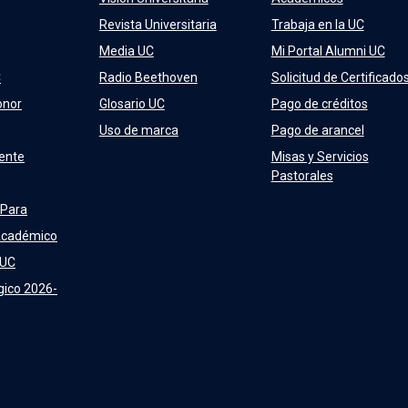
Revista Universitaria
Trabaja en la UC
Media UC
Mi Portal Alumni UC
C
Radio Beethoven
Solicitud de Certificado
onor
Glosario UC
Pago de créditos
Uso de marca
Pago de arancel
ente
Misas y Servicios
Pastorales
 Para
Académico
 UC
gico 2026-