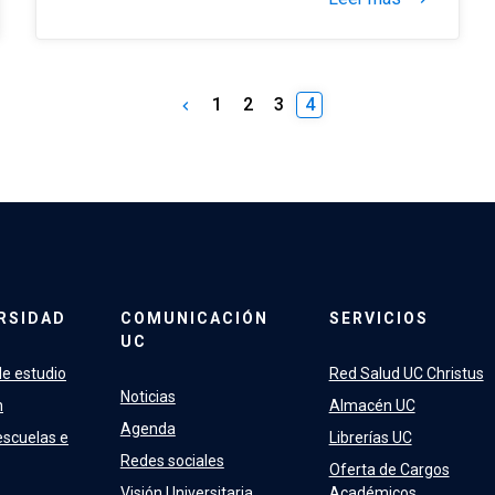
1
2
3
4
keyboard_arrow_left
RSIDAD
COMUNICACIÓN
SERVICIOS
UC
e estudio
Red Salud UC Christus
Noticias
n
Almacén UC
Agenda
escuelas e
Librerías UC
Redes sociales
Oferta de Cargos
Visión Universitaria
Académicos