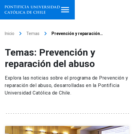
Inicio
keyboard_arrow_right
keyboard_arrow_right
Inicio
Temas
Prevención y reparación…
Programas de estudio
Temas: Prevención y
Facultades, escuelas e
reparación del abuso
institutos
Explora las noticias sobre el programa de Prevención y
Investigación
reparación del abuso, desarrolladas en la Pontificia
Universidad Católica de Chile.
Internacionalización
launch
Extensión
Vinculación