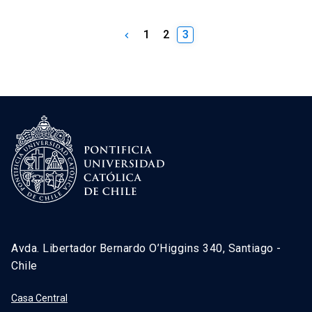
1
2
3
keyboard_arrow_left
Avda. Libertador Bernardo O’Higgins 340, Santiago -
Chile
Casa Central