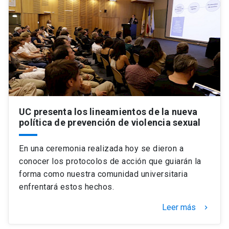
Universidad
keyboard_arrow_down
Información para
Futuros estudiantes
Go to english site
launch
Estudiantes
ACCESOS DIRECTOS
Admisión
launch
Académicos
UC presenta los lineamientos de la nueva
política de prevención de violencia sexual
Mi Cuenta UC
launch
Personal
En una ceremonia realizada hoy se dieron a
Correo UC
launch
launch
Alumni
conocer los protocolos de acción que guiarán la
Mi Portal UC
launch
forma como nuestra comunidad universitaria
Padres y familia
enfrentará estos hechos.
Medios
Biblioteca
launch
Leer más
launch
keyboard_arrow_right
Vecinos
Donaciones
launch