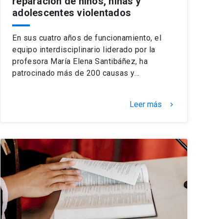
reparación de niños, niñas y
adolescentes violentados
En sus cuatro años de funcionamiento, el
equipo interdisciplinario liderado por la
profesora María Elena Santibáñez, ha
patrocinado más de 200 causas y…
Leer más
keyboard_arrow_right