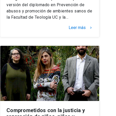
versión del diplomado en Prevención de
abusos y promoción de ambientes sanos de
la Facultad de Teología UC y la…
Leer más
keyboard_arrow_right
Comprometidos con la justicia y