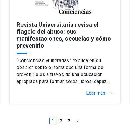
Revista Universitaria revisa el
flagelo del abuso: sus
manifestaciones, secuelas y cómo
prevenirlo
“Conciencias vulneradas” explica en su
dossier sobre el tema que una forma de
prevenirlo es a través de una educación
apropiada para formar seres libres: capaz…
Leer más
keyboard_arrow_right
1
2
3
keyboard_arrow_right