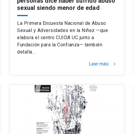
personas dice haber sufrido abuso
sexual siendo menor de edad
La Primera Encuesta Nacional de Abuso
Sexual y Adversidades en la Niñez —que
elabora el centro CUIDA UC junto a
Fundación para la Confianza— también
detalla…
Leer más
keyboard_arrow_right