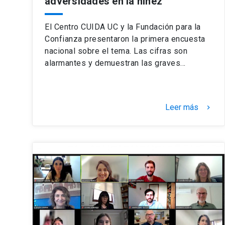
adversidades en la niñez
El Centro CUIDA UC y la Fundación para la
Confianza presentaron la primera encuesta
nacional sobre el tema. Las cifras son
alarmantes y demuestran las graves…
Leer más
keyboard_arrow_right