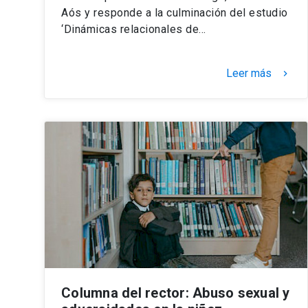
Aós y responde a la culminación del estudio
‘Dinámicas relacionales de…
Leer más
keyboard_arrow_right
Columna del rector: Abuso sexual y