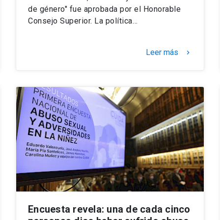
de género" fue aprobada por el Honorable
Consejo Superior. La política…
Leer más
keyboard_arrow_right
Encuesta revela: una de cada cinco