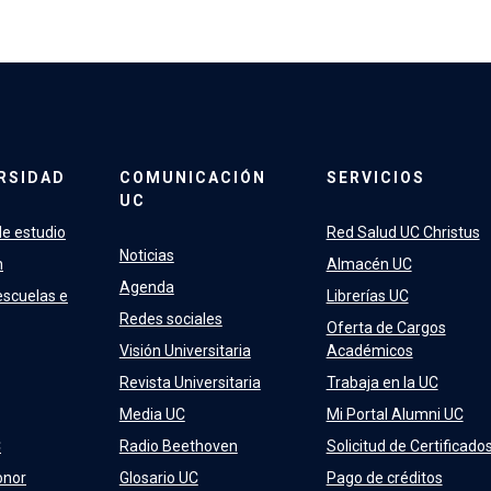
RSIDAD
COMUNICACIÓN
SERVICIOS
UC
e estudio
Red Salud UC Christus
Noticias
n
Almacén UC
Agenda
escuelas e
Librerías UC
Redes sociales
Oferta de Cargos
Visión Universitaria
Académicos
Revista Universitaria
Trabaja en la UC
Media UC
Mi Portal Alumni UC
C
Radio Beethoven
Solicitud de Certificado
onor
Glosario UC
Pago de créditos