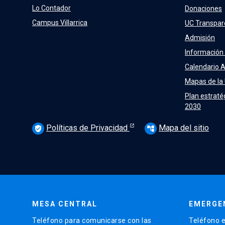
Lo Contador
Donaciones
Campus Villarrica
UC Transpar
Admisión
Información
Calendario 
Mapas de la
Plan estraté
2030
Políticas de Privacidad
Mapa del sitio
verified_user
account_tree
MESA CENTRAL
EMERGE
Teléfono para comunicarse con las
Teléfono e