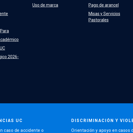
Uso de marca
Pago de arancel
ente
Misas y Servicios
Pastorales
 Para
Académico
 UC
gico 2026-
NCIAS UC
DISCRIMINACIÓN Y VIOL
n caso de accidente o
Orientación y apoyo en casos 