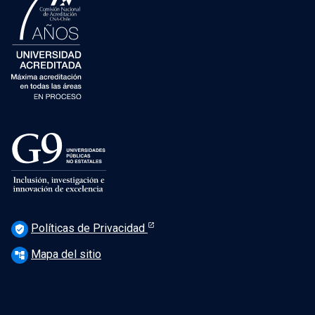
Políticas de Privacidad
verified_user
Mapa del sitio
account_tree