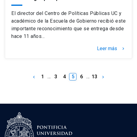
El director del Centro de Políticas Públicas UC y
académico de la Escuela de Gobierno recibió este
importante reconocimiento que se entrega desde
hace 11 años…
Leer más
keyboard_arrow_right
1
…
3
4
5
6
…
13
keyboard_arrow_left
keyboard_arrow_right