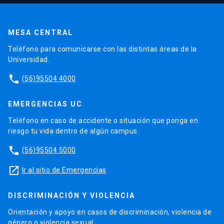
MESA CENTRAL
Teléfono para comunicarse con las distintas áreas de la
Universidad.
phone
(56)95504 4000
EMERGENCIAS UC
Teléfono en caso de accidente o situación que ponga en
riesgo tu vida dentro de algún campus.
phone
(56)95504 5000
launch
Ir al sitio de Emergencias
DISCRIMINACIÓN Y VIOLENCIA
Orientación y apoyo en casos de discriminación, violencia de
género o violencia sexual.