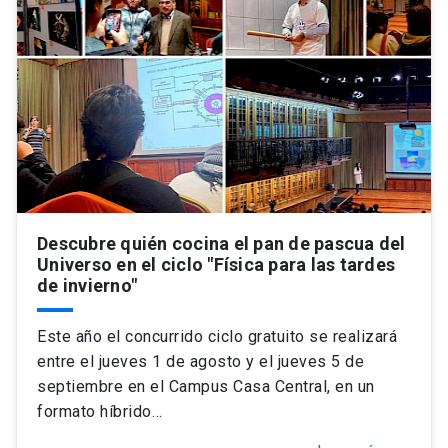
Universidad
keyboard_arrow_down
Información para
Futuros estudiantes
Go to english site
launch
Estudiantes
ACCESOS DIRECTOS
Admisión
launch
Académicos
Descubre quién cocina el pan de pascua del
Mi Cuenta UC
launch
Personal
Universo en el ciclo "Física para las tardes
de invierno"
Correo UC
launch
launch
Alumni
Este año el concurrido ciclo gratuito se realizará
Mi Portal UC
launch
Padres y familia
entre el jueves 1 de agosto y el jueves 5 de
Medios
Biblioteca
launch
septiembre en el Campus Casa Central, en un
launch
Vecinos
formato híbrido…
Donaciones
launch