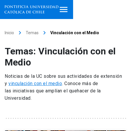
Inicio
keyboard_arrow_right
keyboard_arrow_right
Inicio
Temas
Vinculación con el Medio
Programas de estudio
Temas: Vinculación con el
Facultades, escuelas e
Medio
institutos
Noticias de la UC sobre sus actividades de extensión
Investigación
y
vinculación con el medio
. Conoce más de
las iniciativas que amplían el quehacer de la
Internacionalización
launch
Universidad.
Extensión
Vinculación