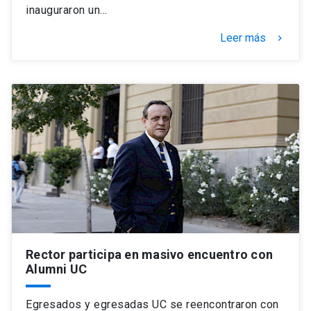
inauguraron un…
Leer más
keyboard_arrow_right
Rector participa en masivo encuentro con
Alumni UC
Egresados y egresadas UC se reencontraron con