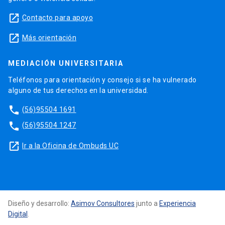
launch
Contacto para apoyo
launch
Más orientación
MEDIACIÓN UNIVERSITARIA
Teléfonos para orientación y consejo si se ha vulnerado
alguno de tus derechos en la universidad.
phone
(56)95504 1691
phone
(56)95504 1247
launch
Ir a la Oficina de Ombuds UC
Diseño y desarrollo:
Asimov Consultores
junto a
Experiencia
Digital
.