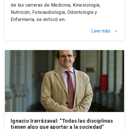
de las carreras de Medicina, Kinesiología,
Nutrición, Fonoaudiología, Odontología y
Enfermería, se enfocó en…
Leer más
keyboard_arrow_right
Ignacio Irarrázaval: “Todas las disciplinas
tienen algo que aportar a la sociedad"