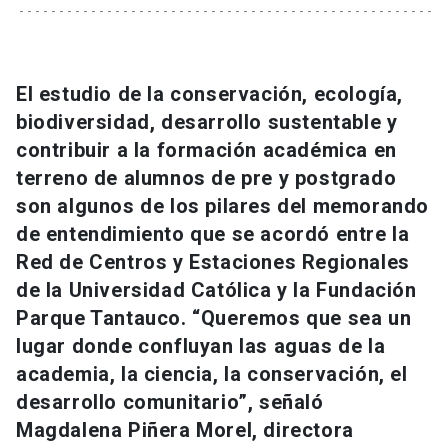
Universidad
keyboard_arrow_down
Información para
El estudio de la conservación, ecología,
Futuros estudiantes
Go to english site
launch
biodiversidad, desarrollo sustentable y
contribuir a la formación académica en
Estudiantes
ACCESOS DIRECTOS
terreno de alumnos de pre y postgrado
son algunos de los pilares del memorando
Admisión
launch
Académicos
de entendimiento que se acordó entre la
Mi Cuenta UC
launch
Red de Centros y Estaciones Regionales
Personal
de la Universidad Católica y la Fundación
Correo UC
launch
launch
Alumni
Parque Tantauco. “Queremos que sea un
Mi Portal UC
launch
lugar donde confluyan las aguas de la
Padres y familia
academia, la ciencia, la conservación, el
Medios
Biblioteca
launch
desarrollo comunitario”, señaló
launch
Vecinos
Magdalena Piñera Morel, directora
Donaciones
launch