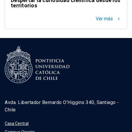
Despertar la curiosidad científica desde los
territorios
Ver más
keyboard_arrow_right
Avda. Libertador Bernardo O’Higgins 340, Santiago -
Chile
Casa Central