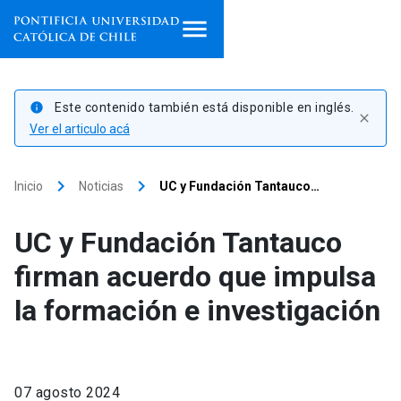
Inicio
Este contenido también está disponible en inglés.
info
close
Programas de estudio
Ver el articulo acá
Facultades, escuelas e
keyboard_arrow_right
keyboard_arrow_right
Inicio
Noticias
UC y Fundación Tantauco…
institutos
UC y Fundación Tantauco
Investigación
firman acuerdo que impulsa
Internacionalización
launch
la formación e investigación
Extensión
Vinculación
07 agosto 2024