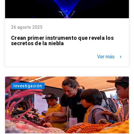
26 agosto 2025
Crean primer instrumento que revela los
secretos de la niebla
Ver más
keyboard_arrow_right
Investigación