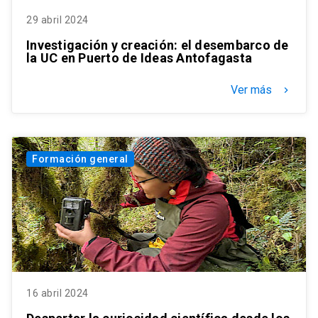
29 abril 2024
Investigación y creación: el desembarco de
la UC en Puerto de Ideas Antofagasta
Ver más
keyboard_arrow_right
Formación general
16 abril 2024