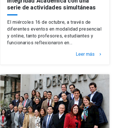
Integridad Académica con una
serie de actividades simultáneas
El miércoles 16 de octubre, a través de
diferentes eventos en modalidad presencial
y online, tanto profesores, estudiantes y
funcionarios reflexionaron en…
Leer más
keyboard_arrow_right