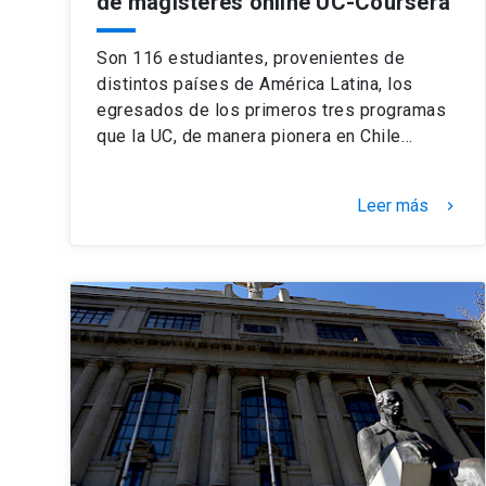
de magísteres online UC-Coursera
Son 116 estudiantes, provenientes de
distintos países de América Latina, los
egresados de los primeros tres programas
que la UC, de manera pionera en Chile…
Leer más
keyboard_arrow_right