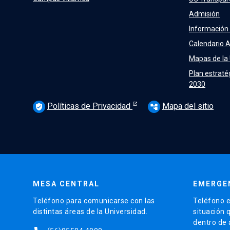
Admisión
Información
Calendario 
Mapas de la
Plan estraté
2030
Políticas de Privacidad
Mapa del sitio
verified_user
account_tree
MESA CENTRAL
EMERGE
Teléfono para comunicarse con las
Teléfono e
distintas áreas de la Universidad.
situación 
dentro de