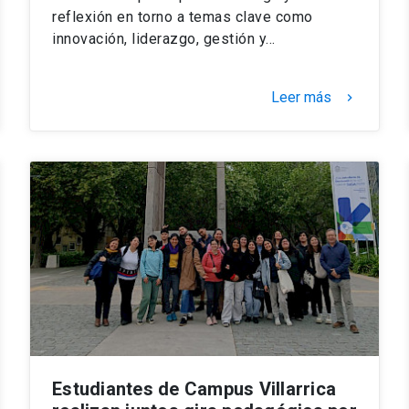
reflexión en torno a temas clave como
innovación, liderazgo, gestión y…
Leer más
keyboard_arrow_right
Estudiantes de Campus Villarrica