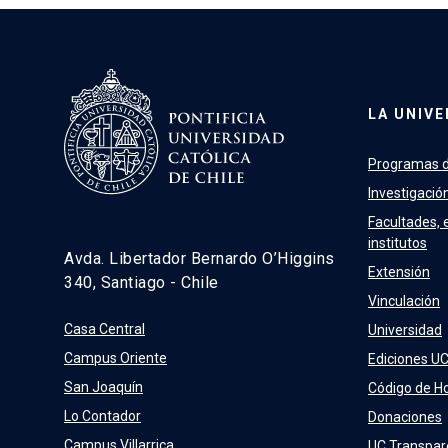
LA UNIVE
Programas d
Investigació
Facultades, 
institutos
Avda. Libertador Bernardo O’Higgins
Extensión
340, Santiago - Chile
Vinculación
Casa Central
Universidad
Campus Oriente
Ediciones U
San Joaquín
Código de H
Lo Contador
Donaciones
Campus Villarrica
UC Transpar