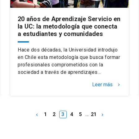
20 años de Aprendizaje Servicio en
la UC: la metodología que conecta
a estudiantes y comunidades
Hace dos décadas, la Universidad introdujo
en Chile esta metodología que busca formar
profesionales comprometidos con la
sociedad a través de aprendizajes…
Leer más
keyboard_arrow_right
1
2
3
4
5
…
21
keyboard_arrow_left
keyboard_arrow_right