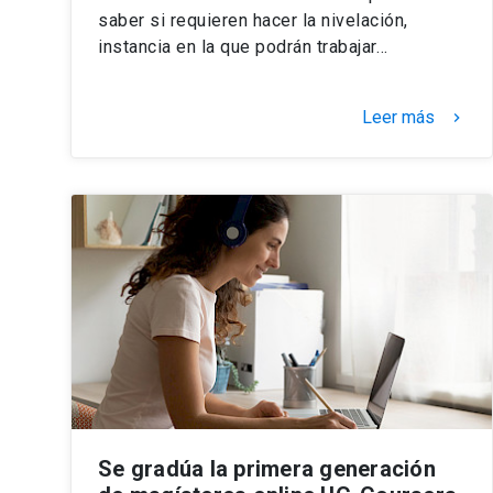
saber si requieren hacer la nivelación,
instancia en la que podrán trabajar…
Leer más
keyboard_arrow_right
Se gradúa la primera generación