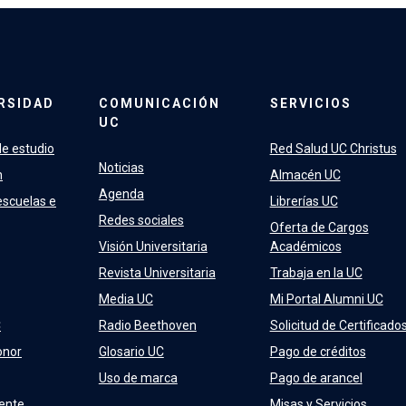
RSIDAD
COMUNICACIÓN
SERVICIOS
UC
e estudio
Red Salud UC Christus
Noticias
n
Almacén UC
Agenda
escuelas e
Librerías UC
Redes sociales
Oferta de Cargos
Visión Universitaria
Académicos
Revista Universitaria
Trabaja en la UC
Media UC
Mi Portal Alumni UC
C
Radio Beethoven
Solicitud de Certificado
onor
Glosario UC
Pago de créditos
Uso de marca
Pago de arancel
ente
Misas y Servicios