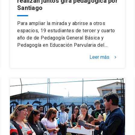
realizan juntos gira pedagógica por
Santiago
Para ampliar la mirada y abrirse a otros
espacios, 19 estudiantes de tercer y cuarto
año de de Pedagogía General Básica y
Pedagogía en Educación Parvularia del…
Leer más
keyboard_arrow_right